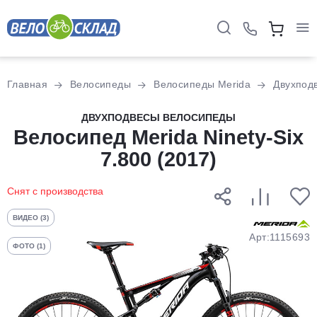
Для клиентов всех банков
Главная
Велосипеды
Велосипеды Merida
Двухпод
Разбейте
ДВУХПОДВЕСЫ ВЕЛОСИПЕДЫ
оплату
Велосипед Merida Ninety-Six
на части
7.800 (2017)
без переплат
Снят с производства
График платежей
ВИДЕО (3)
Арт:1115693
ФОТО (1)
Сегодня
25
%