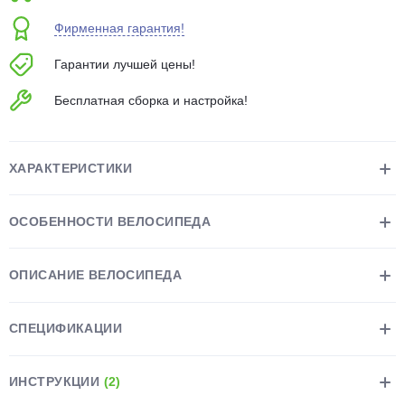
об оплате Плайтом
Фирменная гарантия!
Гарантии лучшей цены!
Бесплатная сборка и настройка!
Остались вопросы?
25
8 800 302-02-51
plait.ru
раз в 2
ХАРАКТЕРИСТИКИ
недели
ОСОБЕННОСТИ ВЕЛОСИПЕДА
ОПИСАНИЕ ВЕЛОСИПЕДА
СПЕЦИФИКАЦИИ
ИНСТРУКЦИИ
(2)