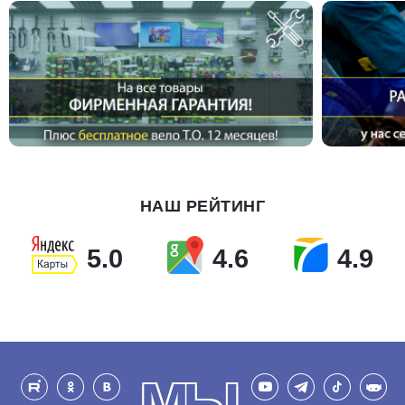
НАШ РЕЙТИНГ
5.0
4.6
4.9
МЫ