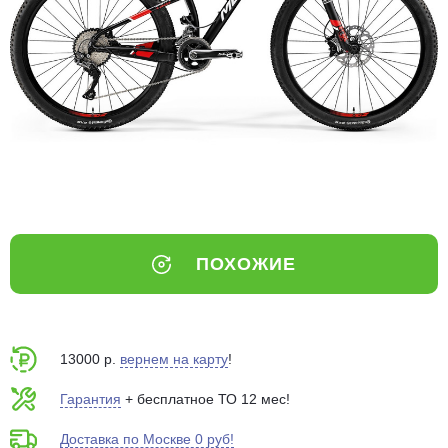
Добавляйте товары
в корзину
Оплачивайте сегодня только
25
% картой любого банка
Получайте товар
выбранный способом
ПОХОЖИЕ
Оставшиеся
75
% будут
списываться
с вашей карты
по
25
%
каждые 2 недели
13000 р.
вернем на карту
!
Гарантия
+ бесплатное ТО 12 мес!
Доставка по Москве 0 руб!
Подробнее