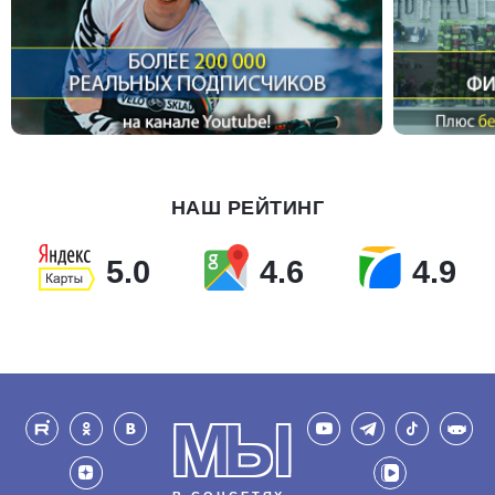
НАШ РЕЙТИНГ
5.0
4.6
4.9
МЫ