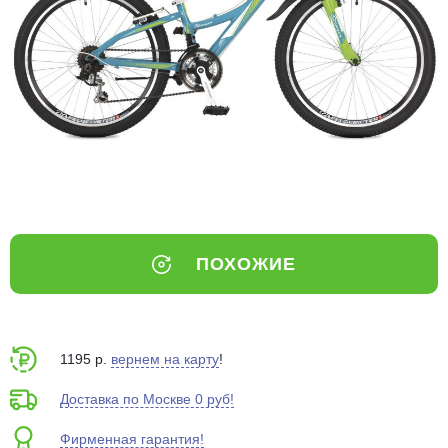
Добавляйте товары
в корзину
Оплачивайте сегодня только
25
% картой любого банка
Получайте товар
выбранный способом
ПОХОЖИЕ
Оставшиеся
75
% будут
списываться
с вашей карты
по
25
%
каждые 2 недели
1195 р.
вернем на карту
!
Доставка по Москве 0 руб!
Фирменная гарантия!
Подробнее