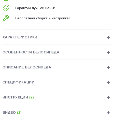
об оплате Плайтом
Гарантии лучшей цены!
Бесплатная сборка и настройка!
Остались вопросы?
25
8 800 302-02-51
ХАРАКТЕРИСТИКИ
plait.ru
раз в 2
недели
ОСОБЕННОСТИ ВЕЛОСИПЕДА
ОПИСАНИЕ ВЕЛОСИПЕДА
СПЕЦИФИКАЦИИ
ИНСТРУКЦИИ
(2)
ВИДЕО
(2)