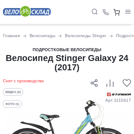
Для клиентов всех банков
Главная
Велосипеды
Велосипеды Stinger
Подрост
Разбейте
ПОДРОСТКОВЫЕ ВЕЛОСИПЕДЫ
оплату
Велосипед Stinger Galaxy 24
на части
(2017)
без переплат
Снят с производства
График платежей
ВИДЕО (2)
Арт:1115617
ФОТО (1)
Сегодня
25
%