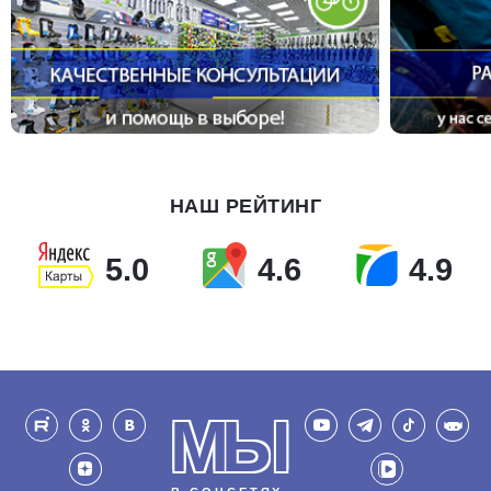
НАШ РЕЙТИНГ
5.0
4.6
4.9
МЫ