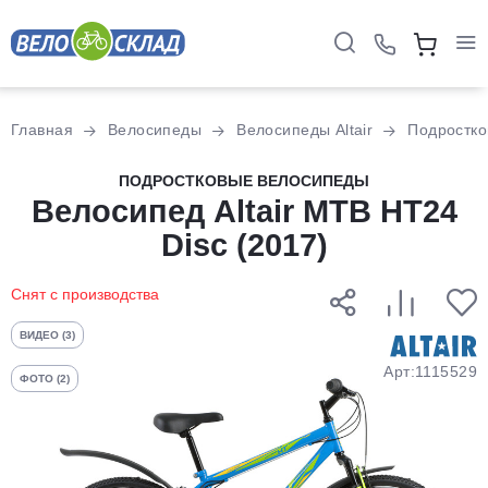
Для клиентов всех банков
Главная
Велосипеды
Велосипеды Altair
Подростк
Разбейте
ПОДРОСТКОВЫЕ ВЕЛОСИПЕДЫ
оплату
Велосипед Altair MTB HT24
на части
Disc (2017)
без переплат
Снят с производства
График платежей
ВИДЕО (3)
Арт:1115529
ФОТО (2)
Сегодня
25
%