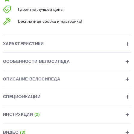
об оплате Плайтом
Гарантии лучшей цены!
Бесплатная сборка и настройка!
Остались вопросы?
25
8 800 302-02-51
ХАРАКТЕРИСТИКИ
plait.ru
раз в 2
недели
ОСОБЕННОСТИ ВЕЛОСИПЕДА
ОПИСАНИЕ ВЕЛОСИПЕДА
СПЕЦИФИКАЦИИ
ИНСТРУКЦИИ
(2)
ВИДЕО
(3)