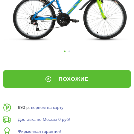
Добавляйте товары
в корзину
Оплачивайте сегодня только
25
% картой любого банка
Получайте товар
выбранный способом
ПОХОЖИЕ
Оставшиеся
75
% будут
списываться
с вашей карты
по
25
%
каждые 2 недели
890 р.
вернем на карту
!
Доставка по Москве 0 руб!
Фирменная гарантия!
Подробнее