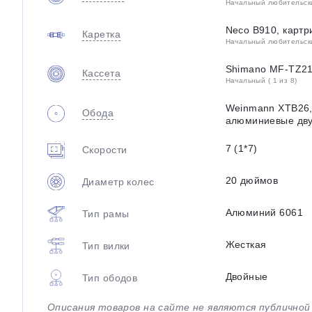
Начальный любительский
Neco B910, карт
Каретка
Начальный любительский
Shimano MF-TZ21,
Кассета
Начальный ( 1 из 8)
Weinmann XTB26, 
Обода
алюминиевые дв
7 (1*7)
Скорости
20 дюймов
Диаметр колес
Алюминий 6061
Тип рамы
Жесткая
Тип вилки
Двойные
Тип ободов
Описания товаров на сайте не являются публично