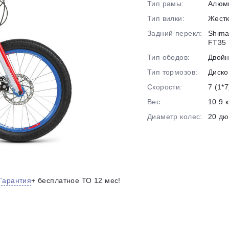
Тип рамы:
Алюм
на части
без переплат
Тип вилки:
Жест
Задний перекл:
Shima
FT35
График платежей
Тип ободов:
Двой
Тип тормозов:
Диско
Скорости:
7 (1*7
Сегодня
25
%
Вес:
10.9 к
Диаметр колес:
20 д
Добавляйте товары
в корзину
Гарантия
+ бесплатное ТО 12 мес!
Оплачивайте сегодня только
25
% картой любого банка