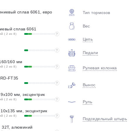
plait.ru
миниевый сплав 6061, евро
Тип тормозов
Вес
иевый сплав 6061
 ( 2 из 8)
?
Цепь
?
Педали
160/160 мм
 ( 2 из 8)
?
Рулевая колонка
раз в 2 недели
, RD-FT35
?
Вынос
 9x100 мм, эксцентрик
 ( 2 из 8)
?
Руль
, 10x135 мм, эксцентрик
 ( 2 из 8)
?
Подседельный штырь
, 32T, алюминий