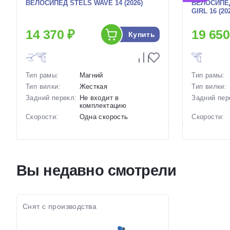
ВЕЛОСИПЕД STELS WAVE 14 (2026)
ВЕЛОСИПЕ
GIRL 16 (20
14 370 ₽
19 650
Купить
Тип рамы:
Магний
Тип рамы:
Тип вилки:
Жесткая
Тип вилки:
Задний перекл:
Не входит в
Задний пер
комплектацию
Скорости:
Одна скорость
Скорости:
Тип тормозов:
Дисковые механические
Тип тормоз
Вес:
8.2 кг.
Вес:
Диаметр
14 дюймов
Диаметр
колес:
колес:
Вы недавно смотрели
Цвет-размер в
Серый-Зеленый, Серый-
Цвет-разме
наличии:
Желтый
наличии:
Артикул:
1130117
Артикул:
Снят с производства