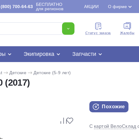
БЕСПЛАТНО
(800) 700-64-63
АКЦИИ
О фирме
для регионов
Cтатус заказа
Жалобы
ры
Экипировка
Запчасти
t
Детские
Детские (5-9 лет)
 (2017)
Похожие
Для клиентов всех банков
С
картой ВелоСклад
Разбейте
оплату