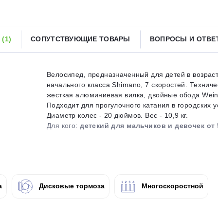
Получайте товар
выбранный способом
Ы
(1)
СОПУТСТВУЮЩИЕ ТОВАРЫ
ВОПРОСЫ И ОТВ
Оставшиеся
75
% будут
списываться
с вашей карты
по
25
%
каждые 2 недели
Велосипед, предназначенный для детей в возраст
начального класса Shimano, 7 скоростей. Технич
жесткая алюминиевая вилка, двойные обода Wei
Подходит для прогулочного катания в городских 
Диаметр колес - 20 дюймов. Вес - 10,9 кг.
Подробнее
об оплате Плайтом
Для кого:
детский для мальчиков и девочек от 
25
раз в 2
а
Дисковые тормоза
Многоскоростной
Остались вопросы?
недели
8 800 302-02-51