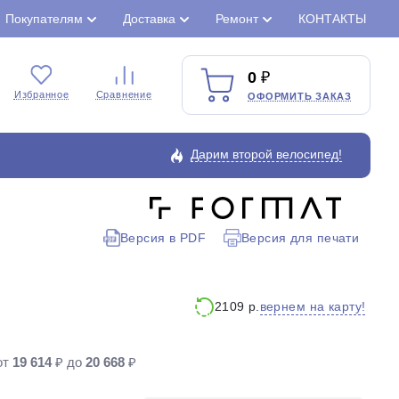
Покупателям
Доставка
Ремонт
КОНТАКТЫ
0
Избранное
Сравнение
ОФОРМИТЬ ЗАКАЗ
Дарим второй велосипед!
Версия в PDF
Версия для печати
Закрыть
вернем на карту!
2109 р.
от
19 614
₽ до
20 668
₽