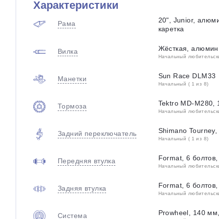
Характеристики
20ʺ, Junior, алю
Рама
каретка
Жёсткая, алюмин
Вилка
Начальный любительский
Sun Race DLM33
Манетки
Начальный ( 1 из 8)
Tektro MD-M280, 
Тормоза
Начальный любительский
Shimano Tourney
Задний переключатель
Начальный ( 1 из 8)
Format, 6 болтов,
Передняя втулка
Начальный любительский
Format, 6 болтов
Задняя втулка
Начальный любительский
Prowheel, 140 мм
Система