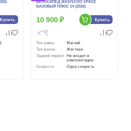
026)
ВЕЛОСИПЕД MAXISCOO SPACE
БАЗОВЫЙ ПЛЮС 14 (2026)
10 900 ₽
Купить
Купить
1
Тип рамы:
Магний
Тип вилки:
Жесткая
Задний перекл:
Не входит в
комплектацию
ь
Скорости:
Одна скорость
нические
Тип тормозов:
Дисковые механические
Вес:
7.8 кг.
Диаметр
14 дюймов
колес:
вый
Цвет-размер в
, Розовый
наличии:
Артикул:
1130214