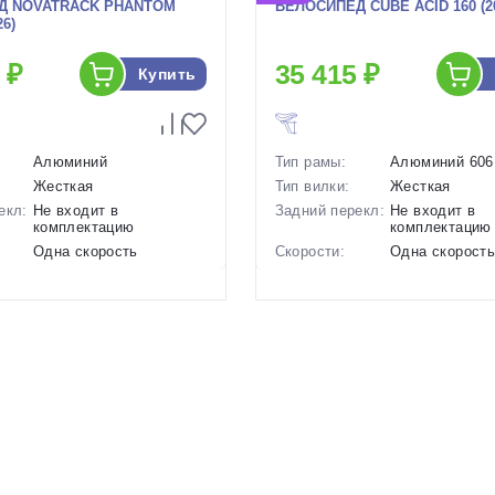
Д NOVATRACK PHANTOM
ВЕЛОСИПЕД CUBE ACID 160 (2
26)
 ₽
35 415 ₽
Купить
Алюминий
Тип рамы:
Алюминий 606
Жесткая
Тип вилки:
Жесткая
екл:
Не входит в
Задний перекл:
Не входит в
комплектацию
комплектацию
Одна скорость
Скорости:
Одна скорост
ов:
Ободные механические
Тип тормозов:
Ободные меха
6.5 кг.
Вес:
7.1 кг.
16 дюймов
Диаметр
16 дюймов
колес:
р в
Розовый, Фиолетовый
Цвет-размер в
Синий-Оранже
наличии:
1130299
Артикул:
1130239