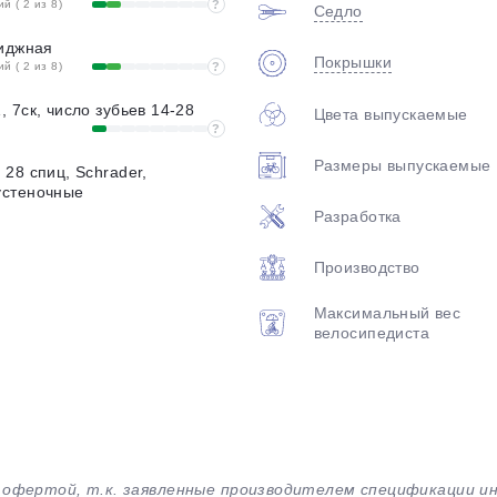
 ( 2 из 8)
?
Седло
риджная
Покрышки
 ( 2 из 8)
?
 7ск, число зубьев 14-28
Цвета выпускаемые
?
Размеры выпускаемые
28 спиц, Schrader,
устеночные
Разработка
Производство
Максимальный вес
велосипедиста
й офертой, т.к. заявленные производителем спецификации 