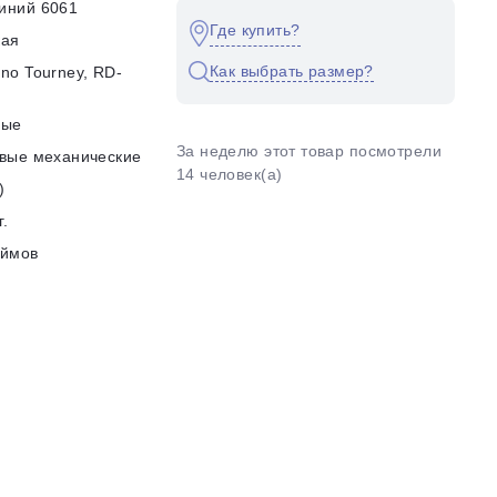
иний 6061
Где купить?
кая
Как выбрать размер?
no Tourney, RD-
ные
За неделю этот товар посмотрели
вые механические
14 человек(а)
)
г.
юймов