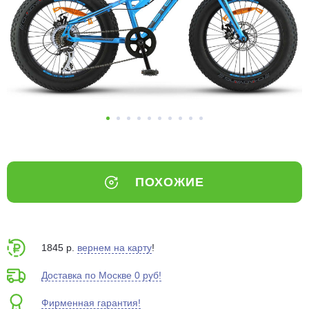
Добавляйте товары
в корзину
Оплачивайте сегодня только
25
% картой любого банка
Получайте товар
выбранный способом
ПОХОЖИЕ
Оставшиеся
75
% будут
списываться
с вашей карты
по
25
%
каждые 2 недели
1845 р.
вернем на карту
!
Доставка по Москве 0 руб!
Фирменная гарантия!
Подробнее