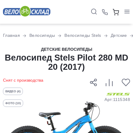
Для клиентов всех банков
Главная
Велосипеды
Велосипеды Stels
Детские
Разбейте
ДЕТСКИЕ ВЕЛОСИПЕДЫ
Велосипед Stels Pilot 280 MD
оплату
на части
20 (2017)
без переплат
Снят с производства
График платежей
ВИДЕО (4)
Арт:1115348
ФОТО (10)
Сегодня
25
%