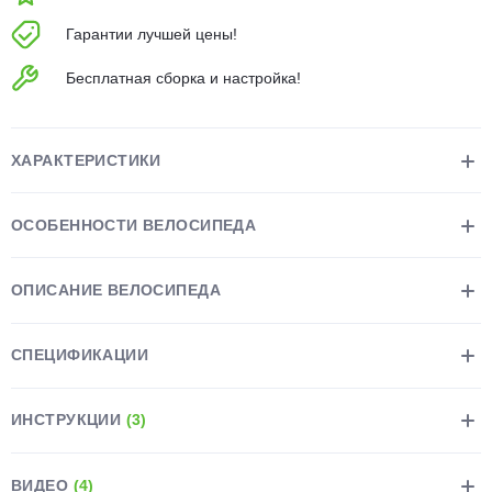
об оплате Плайтом
Гарантии лучшей цены!
Бесплатная сборка и настройка!
Остались вопросы?
25
8 800 302-02-51
ХАРАКТЕРИСТИКИ
plait.ru
раз в 2
недели
ОСОБЕННОСТИ ВЕЛОСИПЕДА
ОПИСАНИЕ ВЕЛОСИПЕДА
СПЕЦИФИКАЦИИ
ИНСТРУКЦИИ
(3)
ВИДЕО
(4)