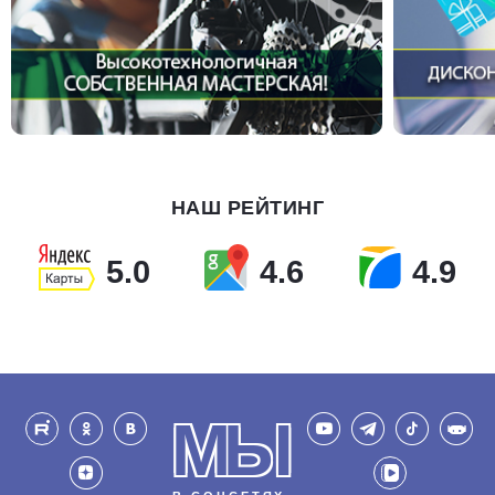
НАШ РЕЙТИНГ
5.0
4.6
4.9
МЫ