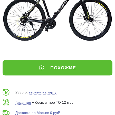
Добавляйте товары
в корзину
Оплачивайте сегодня только
25
% картой любого банка
Получайте товар
выбранный способом
ПОХОЖИЕ
Оставшиеся
75
% будут
списываться
с вашей карты
по
25
%
каждые 2 недели
2993 р.
вернем на карту
!
Гарантия
+ бесплатное ТО 12 мес!
Доставка по Москве 0 руб!
Подробнее