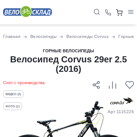
Для клиентов всех банков
Главная
Велосипеды
Велосипеды Corvus
Горные
Разбейте
ГОРНЫЕ ВЕЛОСИПЕДЫ
оплату
Велосипед Corvus 29er 2.5
на части
(2016)
без переплат
Снят с производства
График платежей
ВИДЕО (2)
ФОТО (1)
Арт:1115226
Сегодня
25
%