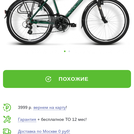
Добавляйте товары
в корзину
Оплачивайте сегодня только
25
% картой любого банка
Получайте товар
выбранный способом
ПОХОЖИЕ
Оставшиеся
75
% будут
списываться
с вашей карты
по
25
%
каждые 2 недели
3999 р.
вернем на карту
!
Гарантия
+ бесплатное ТО 12 мес!
Доставка по Москве 0 руб!
Подробнее