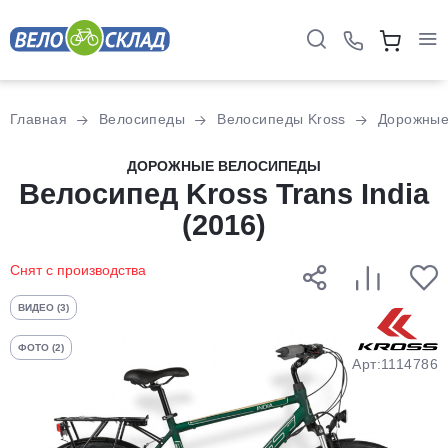
Для клиентов всех банков
Главная
Велосипеды
Велосипеды Kross
Дорожны
Разбейте
ДОРОЖНЫЕ ВЕЛОСИПЕДЫ
оплату
Велосипед Kross Trans India
на части
(2016)
без переплат
Снят с производства
График платежей
ВИДЕО (3)
ФОТО (2)
Арт:1114786
Сегодня
25
%