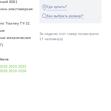
иний 6061
Где купить?
инно-эластомерная
Как выбрать размер?
no Tourney TY-21
ные
За неделю этот товар посмотрели
ные механические
17 человек(а)
7)
юймов
2024
2023
2022
2020
2019
2018