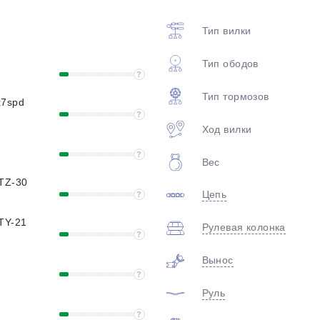
plait.ru
Тип вилки
Тип ободов
?
Тип тормозов
x7spd
?
Ход вилки
?
Вес
раз в 2 недели
TZ-30
Цепь
?
TY-21
Рулевая колонка
?
Вынос
?
Руль
?