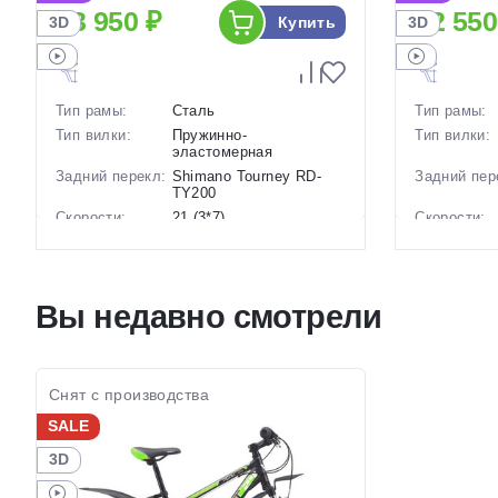
23 950 ₽
22 550
Купить
3D
3D
Тип рамы:
Сталь
Тип рамы:
Тип вилки:
Пружинно-
Тип вилки:
эластомерная
Задний перекл:
Shimano Tourney RD-
Задний пер
TY200
Скорости:
21 (3*7)
Скорости:
Тип тормозов:
Дисковые механические
Тип тормоз
Вес:
17.2 кг.
Вес:
Диаметр
26 дюймов
Диаметр
Вы недавно смотрели
колес:
колес:
Цвет-размер в
14 Черный
Цвет-разме
наличии:
наличии:
Артикул:
1130223
Артикул:
Снят с производства
SALE
3D