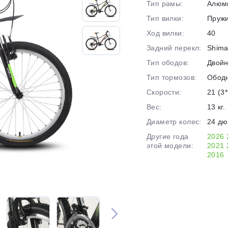
Тип рамы:
Алюм
на части
без переплат
Тип вилки:
Пруж
Ход вилки:
40
Задний перекл:
Shima
График платежей
Тип ободов:
Двой
Тип тормозов:
Обод
Сегодня
Скорости:
21 (3*
25
%
Вес:
13 кг.
Диаметр колес:
24 д
Другие года
2026
этой модели:
2021
2016
Добавляйте товары
в корзину
Оплачивайте сегодня только
25
% картой любого банка