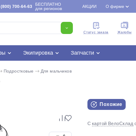
БЕСПЛАТНО
(800) 700-64-63
АКЦИИ
О фирме
для регионов
Cтатус заказа
Жалобы
ры
Экипировка
Запчасти
Подростковые
Для мальчиков
)
Похожие
Для клиентов всех банков
С
картой ВелоСклад
Разбейте
оплату