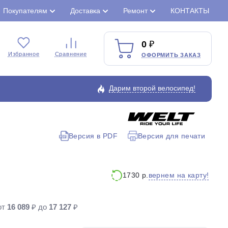
Покупателям
Доставка
Ремонт
КОНТАКТЫ
0
Избранное
Сравнение
ОФОРМИТЬ ЗАКАЗ
Дарим второй велосипед!
Версия в PDF
Версия для печати
Закрыть
вернем на карту!
1730 р.
от
16 089
₽ до
17 127
₽