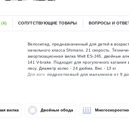
Получайте товар
выбранный способом
Ы
(6)
СОПУТСТВУЮЩИЕ ТОВАРЫ
ВОПРОСЫ И ОТВ
Оставшиеся
75
% будут
списываться
с вашей карты
по
25
%
каждые 2 недели
Велосипед, предназначенный для детей в возраст
начального класса Shimano, 21 скорость. Технич
амортизационная вилка Welt ES-245, двойные а
141 V-brake. Подходит для прогулочного катания
лесу. Диаметр колес - 24 дюйма. Вес - 13 кг.
Подробнее
об оплате Плайтом
Для кого:
подростковый для мальчиков от 9 до
25
раз в 2
ая вилка
Двойные обода
Многоскоростн
Остались вопросы?
недели
8 800 302-02-51