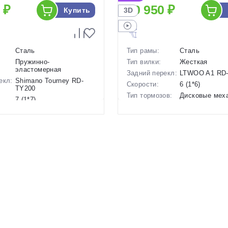
 ₽
20 950 ₽
Купить
3D
Сталь
Тип рамы:
Сталь
Пружинно-
Тип вилки:
Жесткая
эластомерная
Задний перекл:
LTWOO A1 RD
екл:
Shimano Tourney RD-
Скорости:
6 (1*6)
TY200
Тип тормозов:
Дисковые мех
7 (1*7)
Вес:
13.5 кг.
ов:
Дисковые механические
Диаметр
24 дюймов
16 кг.
колес:
24 дюймов
Цвет-размер в
, 12 Оранжевы
наличии:
р в
12 Красный
Артикул:
1130221
1130222