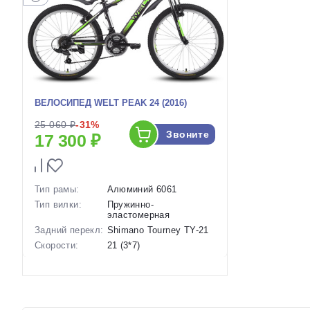
ВЕЛОСИПЕД WELT PEAK 24 (2016)
25 060 ₽
-31%
Звоните
17 300 ₽
Тип рамы:
Алюминий 6061
Тип вилки:
Пружинно-
эластомерная
Задний перекл:
Shimano Tourney TY-21
Скорости:
21 (3*7)
Тип тормозов:
Ободные механические
Вес:
13 кг.
Диаметр
24 дюймов
колес: