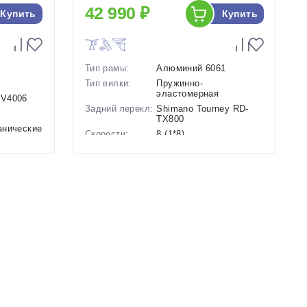
42 990 ₽
Купить
Купить
Тип рамы:
Алюминий 6061
Тип вилки:
Пружинно-
эластомерная
-V4006
Задний перекл:
Shimano Tourney RD-
TX800
анические
Скорости:
8 (1*8)
Тип тормозов:
Дисковые
гидравлические
Вес:
12.6 кг.
й
Диаметр
24 дюймов
колес:
Цвет-размер в
13.5 Оранжевый
наличии:
Артикул:
1129896