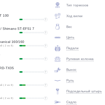
plait.ru
Тип тормозов
T 100
Ход вилки
?
Вес
/ Shimano ST-EF51 7
?
Цепь
anical 160/160
 ( 2 из 8)
?
Педали
0
раз в 2 недели
Рулевая колонка
?
 RD-TX35
Вынос
?
Руль
 ( 2 из 8)
?
Подседельный штырь
 ( 2 из 8)
?
Седло