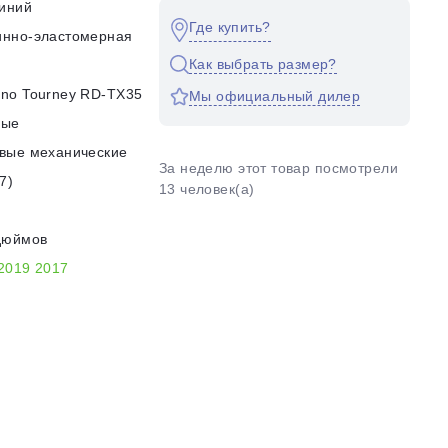
иний
Где купить?
инно-эластомерная
Как выбрать размер?
no Tourney RD-TX35
Мы официальный дилер
ные
вые механические
За неделю этот товар посмотрели
7)
13 человек(а)
дюймов
2019
2017