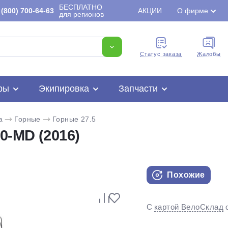
БЕСПЛАТНО
(800) 700-64-63
АКЦИИ
О фирме
для регионов
Cтатус заказа
Жалобы
ры
Экипировка
Запчасти
a
Горные
Горные 27.5
0-MD (2016)
Похожие
Для клиентов всех банков
С
картой ВелоСклад
Разбейте
оплату