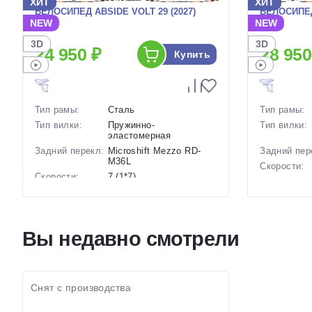
ХИТ
ХИТ
ВЕЛОСИПЕД ABSIDE VOLT 29 (2027)
ВЕЛОСИПЕД
NEW
NEW
3D
3D
24 950 ₽
28 950
Купить
Тип рамы:
Сталь
Тип рамы:
Тип вилки:
Пружинно-
Тип вилки:
эластомерная
Задний перекл:
Microshift Mezzo RD-
Задний пер
M36L
Скорости:
Скорости:
7 (1*7)
Тип тормоз
Тип тормозов:
Дисковые механические
Вес:
Вес:
17 кг.
Диаметр
Диаметр
29 дюймов
колес:
Вы недавно смотрели
колес:
Цвет-разме
Цвет-размер в
, 20 Черный, 18 Черный
наличии:
наличии:
Артикул:
Артикул:
1130226
Снят с производства