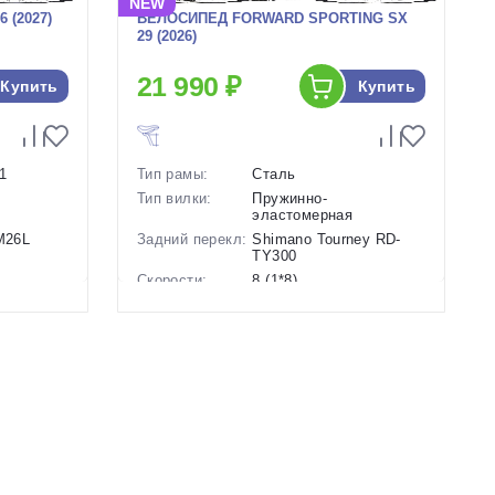
NEW
 (2027)
ВЕЛОСИПЕД FORWARD SPORTING SX
29 (2026)
21 990 ₽
Купить
Купить
1
Тип рамы:
Сталь
Тип вилки:
Пружинно-
эластомерная
-M26L
Задний перекл:
Shimano Tourney RD-
TY300
Скорости:
8 (1*8)
анические
Тип тормозов:
Дисковые механические
Вес:
17.3 кг.
Диаметр
29 дюймов
колес:
Цвет-размер в
19 Зеленый-Серый, 21
наличии:
Черный-Серый
Артикул:
1130206