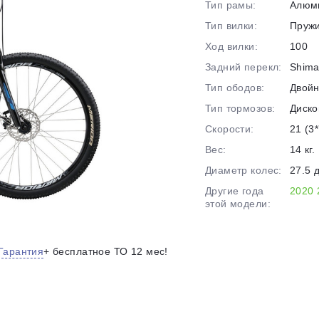
Тип рамы:
Алюм
на части
без переплат
Тип вилки:
Пруж
Ход вилки:
100
Задний перекл:
Shima
График платежей
Тип ободов:
Двой
Тип тормозов:
Диско
Сегодня
Скорости:
21 (3*
25
%
Вес:
14 кг.
Диаметр колес:
27.5 
Другие года
2020
этой модели:
Добавляйте товары
в корзину
Гарантия
+ бесплатное ТО 12 мес!
Оплачивайте сегодня только
25
% картой любого банка