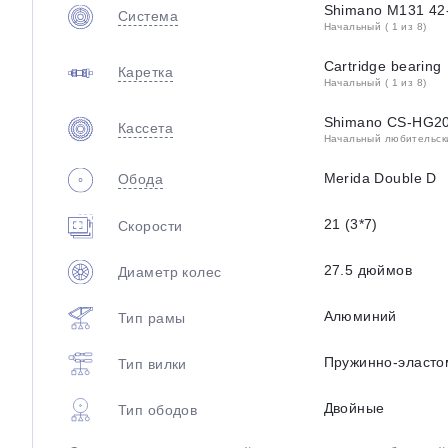
Shimano M131 42
Система
Начальный ( 1 из 8)
Cartridge bearing
Каретка
Начальный ( 1 из 8)
Shimano CS-HG20
Кассета
Начальный любительский
Merida Double D
Обода
21 (3*7)
Скорости
27.5 дюймов
Диаметр колес
Алюминий
Тип рамы
Пружинно-эласто
Тип вилки
Двойные
Тип ободов