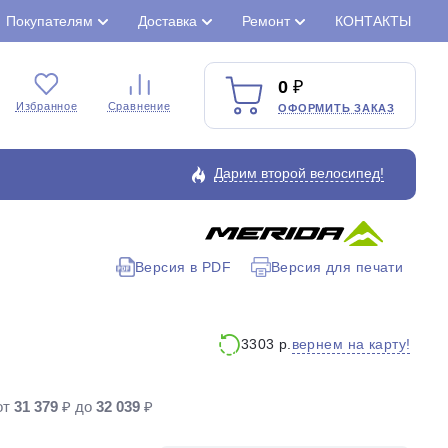
Покупателям
Доставка
Ремонт
КОНТАКТЫ
0
Избранное
Сравнение
ОФОРМИТЬ ЗАКАЗ
Дарим второй велосипед!
Версия в PDF
Версия для печати
Закрыть
вернем на карту!
3303 р.
от
31 379
₽ до
32 039
₽