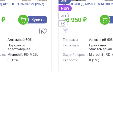
ХИТ
 ABSIDE TENZOR 29 (2027)
ВЕЛОСИПЕД ABSIDE MATRIX 26
NEW
3D
 ₽
26 950 ₽
Купить
Алюминий 6061
Тип рамы:
Алюминий 606
Пружинно-
Тип вилки:
Пружинно-
эластомерная
эластомерная
екл:
Microshift RD-M26L
Задний перекл:
Microshift RD
8 (1*8)
Скорости:
8 (1*8)
ов:
Дисковые механические
Тип тормозов:
Дисковые мех
15 кг.
Вес:
14.8 кг.
29 дюймов
Диаметр
26 дюймов
колес:
р в
18 Серый, 20 Серый
Цвет-размер в
14 Синий
наличии:
1130225
Артикул:
1130224