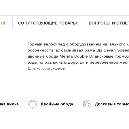
Получайте товар
выбранный способом
Ы
(8)
СОПУТСТВУЮЩИЕ ТОВАРЫ
ВОПРОСЫ И ОТВ
Оставшиеся
75
% будут
списываться
с вашей карты
по
25
%
каждые 2 недели
Горный велосипед с оборудованием начального кл
особенности: алюминиевая рама Big.Seven Speed
двойные обода Merida Double D, дисковые тормо
езды по различным дорогам и пересеченной местно
Для кого:
мужской
Подробнее
об оплате Плайтом
25
ая вилка
Двойные обода
Дисковые тормо
раз в 2
Остались вопросы?
недели
8 800 302-02-51