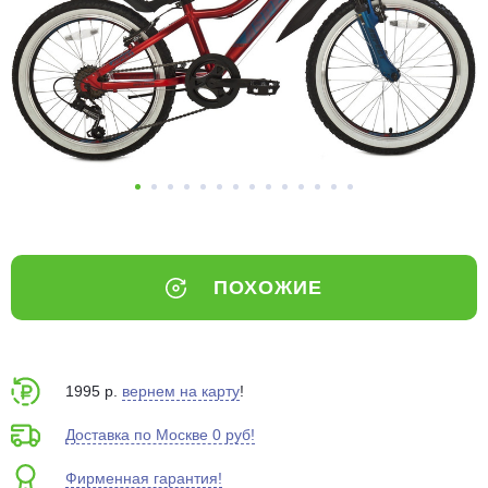
Добавляйте товары
в корзину
Оплачивайте сегодня только
25
% картой любого банка
Получайте товар
выбранный способом
ПОХОЖИЕ
Оставшиеся
75
% будут
списываться
с вашей карты
по
25
%
каждые 2 недели
1995 р.
вернем на карту
!
Доставка по Москве 0 руб!
Фирменная гарантия!
Подробнее