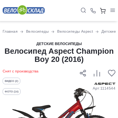
Для клиентов всех банков
Главная
Велосипеды
Велосипеды Aspect
Детские
Разбейте
ДЕТСКИЕ ВЕЛОСИПЕДЫ
оплату
Велосипед Aspect Champion
на части
Boy 20 (2016)
без переплат
Снят с производства
График платежей
ВИДЕО (2)
Арт:1114544
ФОТО (14)
Сегодня
25
%