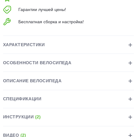
об оплате Плайтом
Гарантии лучшей цены!
Бесплатная сборка и настройка!
Остались вопросы?
25
8 800 302-02-51
ХАРАКТЕРИСТИКИ
plait.ru
раз в 2
недели
ОСОБЕННОСТИ ВЕЛОСИПЕДА
ОПИСАНИЕ ВЕЛОСИПЕДА
СПЕЦИФИКАЦИИ
ИНСТРУКЦИИ
(2)
ВИДЕО
(2)