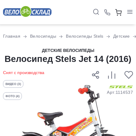
Для клиентов всех банков
Главная
Велосипеды
Велосипеды Stels
Детские
Разбейте
ДЕТСКИЕ ВЕЛОСИПЕДЫ
Велосипед Stels Jet 14 (2016)
оплату
на части
без переплат
Снят с производства
ВИДЕО (3)
График платежей
Арт:1114537
ФОТО (4)
Сегодня
25
%