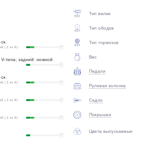
Тип вилки
Тип ободов
ск.
Тип тормозов
 ( 2 из 8)
?
Вес
 V-типа; задний: ножной
?
раз в 2 недели
Педали
ск.
 ( 2 из 8)
?
Рулевая колонка
Седло
 ( 2 из 8)
?
Покрышки
 ( 2 из 8)
?
Цвета выпускаемые
?