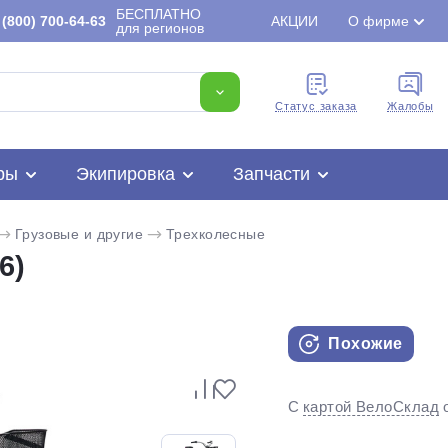
БЕСПЛАТНО
(800) 700-64-63
АКЦИИ
О фирме
для регионов
Cтатус заказа
Жалобы
ры
Экипировка
Запчасти
Грузовые и другие
Трехколесные
6)
Похожие
Для клиентов всех банков
Разбейте
оплату
С
картой ВелоСклад
на части
без переплат