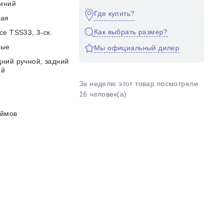
иний
Где купить?
кая
Как выбрать размер?
ce TSS33, 3-ск.
ные
Мы официальный дилер
ний ручной, задний
ой
За неделю этот товар посмотрели
16 человек(а)
юймов