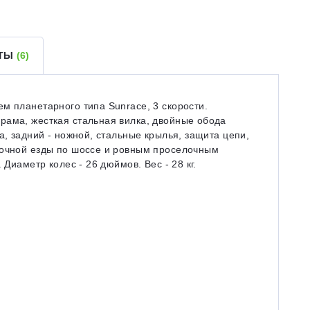
ЕТЫ
(6)
м планетарного типа Sunrace, 3 скорости.
рама, жесткая стальная вилка, двойные обода
а, задний - ножной, стальные крылья, защита цепи,
лочной езды по шоссе и ровным проселочным
 Диаметр колес - 26 дюймов. Вес - 28 кг.