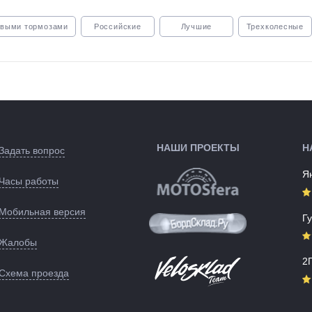
овыми тормозами
Российские
Лучшие
Трехколесные
НАШИ ПРОЕКТЫ
Н
Задать вопрос
Я
Часы работы
Мобильная версия
Г
Жалобы
2
Схема проезда