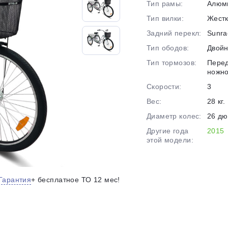
Тип рамы:
Алюм
Тип вилки:
Жест
Задний перекл:
Sunra
График платежей
Тип ободов:
Двой
Тип тормозов:
Перед
ножн
Сегодня
25
%
Скорости:
3
Вес:
28 кг.
Диаметр колес:
26 д
Другие года
2015
этой модели:
Добавляйте товары
в корзину
Гарантия
+ бесплатное ТО 12 мес!
Оплачивайте сегодня только
25
% картой любого банка