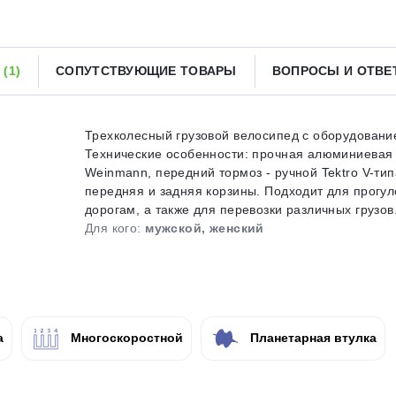
Получайте товар
выбранный способом
Ы
(1)
СОПУТСТВУЮЩИЕ ТОВАРЫ
ВОПРОСЫ И ОТВ
Оставшиеся
75
% будут
списываться
с вашей карты
по
25
%
каждые 2 недели
Трехколесный грузовой велосипед с оборудование
Технические особенности: прочная алюминиевая 
Weinmann, передний тормоз - ручной Tektro V-тип
передняя и задняя корзины. Подходит для прогу
Подробнее
об оплате Плайтом
дорогам, а также для перевозки различных грузов.
Для кого:
мужской, женский
25
раз в 2
Остались вопросы?
недели
а
Многоскоростной
Планетарная втулка
8 800 302-02-51
plait.ru