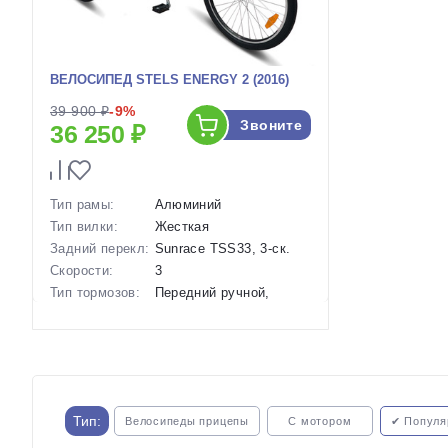
ВЕЛОСИПЕД STELS ENERGY 2 (2016)
39 900 ₽
-9%
Звоните
36 250 ₽
Тип рамы:
Алюминий
Тип вилки:
Жесткая
Задний перекл:
Sunrace TSS33, 3-ск.
Скорости:
3
Тип тормозов:
Передний ручной,
задний ножной
Вес:
28 кг.
Диаметр
26 дюймов
колес:
Артикул:
1114493
Тип:
Велосипеды прицепы
С мотором
✔ Популя