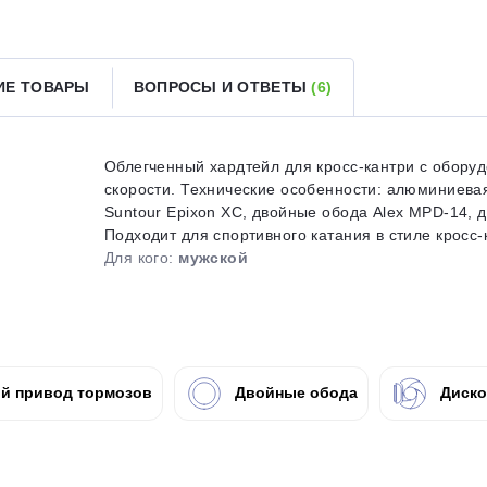
Получайте товар
выбранный способом
ИЕ ТОВАРЫ
ВОПРОСЫ И ОТВЕТЫ
(6)
Оставшиеся
75
% будут
списываться
с вашей карты
по
25
%
каждые 2 недели
Облегченный хардтейл для кросс-кантри с обору
скорости. Технические особенности: алюминиевая
Suntour Epixon XC, двойные обода Alex MPD-14, 
Подходит для спортивного катания в стиле кросс-к
Для кого:
мужской
Подробнее
об оплате Плайтом
25
й привод тормозов
Двойные обода
Диско
раз в 2
Остались вопросы?
недели
8 800 302-02-51