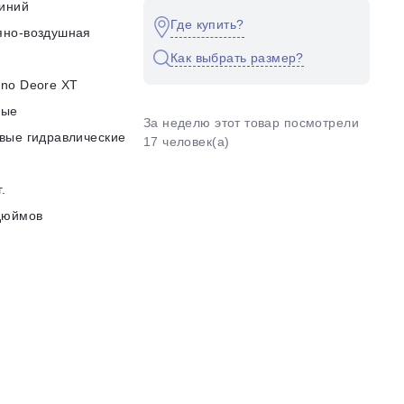
иний
Где купить?
яно-воздушная
Как выбрать размер?
no Deore XT
ные
За неделю этот товар посмотрели
вые гидравлические
17 человек(а)
г.
дюймов