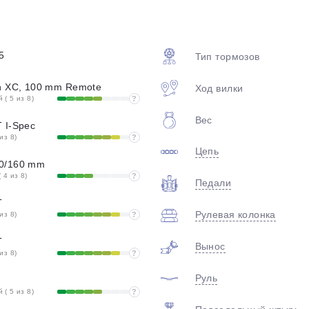
plait.ru
5
Тип тормозов
n XC, 100 mm Remote
Ход вилки
( 5 из 8)
?
Вес
 I-Spec
из 8)
?
Цепь
0/160 mm
раз в 2 недели
 4 из 8)
?
Педали
T
Рулевая колонка
из 8)
?
T
Вынос
из 8)
?
Руль
( 5 из 8)
?