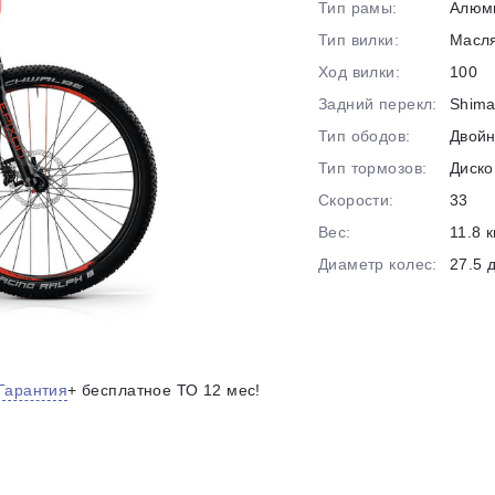
Тип рамы:
Алюм
на части
без переплат
Тип вилки:
Масл
Ход вилки:
100
Задний перекл:
Shima
График платежей
Тип ободов:
Двой
Тип тормозов:
Диско
Сегодня
Скорости:
33
25
%
Вес:
11.8 к
Диаметр колес:
27.5 
Добавляйте товары
в корзину
Гарантия
+ бесплатное ТО 12 мес!
Оплачивайте сегодня только
25
% картой любого банка