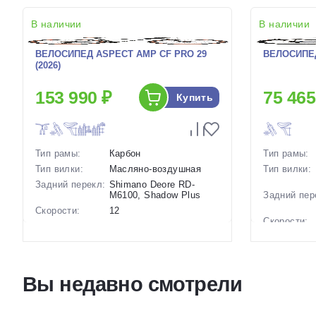
В наличии
В наличии
ВЕЛОСИПЕД ASPECT AMP CF PRO 29
ВЕЛОСИПЕД 
(2026)
153 990 ₽
75 465
Купить
Тип рамы:
Карбон
Тип рамы:
Тип вилки:
Масляно-воздушная
Тип вилки:
Задний перекл:
Shimano Deore RD-
M6100, Shadow Plus
Задний пер
Скорости:
12
Скорости:
Тип тормозов:
Дисковые
гидравлические
Тип тормоз
Вес:
11.2 кг.
Вес:
Диаметр
29 дюймов
Вы недавно смотрели
колес:
Диаметр
колес:
Цвет-размер в
22 Черный
наличии:
Цвет-разме
наличии: