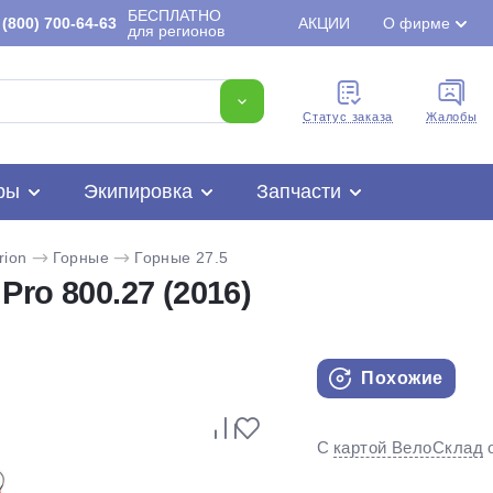
БЕСПЛАТНО
(800) 700-64-63
АКЦИИ
О фирме
для регионов
Cтатус заказа
Жалобы
ры
Экипировка
Запчасти
rion
Горные
Горные 27.5
Pro 800.27 (2016)
Похожие
Для клиентов всех банков
С
картой ВелоСклад
Разбейте
оплату