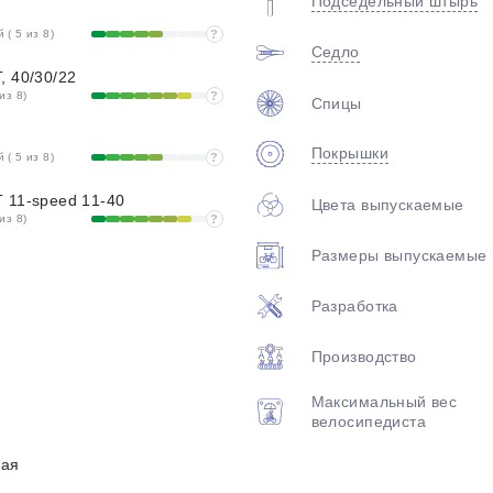
Подседельный штырь
( 5 из 8)
?
Седло
, 40/30/22
из 8)
?
Спицы
2
Покрышки
( 5 из 8)
?
 11-speed 11-40
Цвета выпускаемые
из 8)
?
Размеры выпускаемые
Разработка
Производство
Максимальный вес
велосипедиста
ная