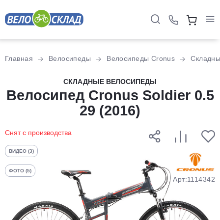
Для клиентов всех банков
Главная
Велосипеды
Велосипеды Cronus
Складн
Разбейте
СКЛАДНЫЕ ВЕЛОСИПЕДЫ
Велосипед Cronus Soldier 0.5
оплату
на части
29 (2016)
без переплат
Снят с производства
График платежей
ВИДЕО (3)
ФОТО (5)
Арт:1114342
Сегодня
25
%