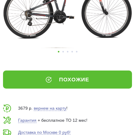
Добавляйте товары
в корзину
Оплачивайте сегодня только
25
% картой любого банка
Получайте товар
выбранный способом
ПОХОЖИЕ
Оставшиеся
75
% будут
списываться
с вашей карты
по
25
%
каждые 2 недели
3679 р.
вернем на карту
!
Гарантия
+ бесплатное ТО 12 мес!
Доставка по Москве 0 руб!
Подробнее