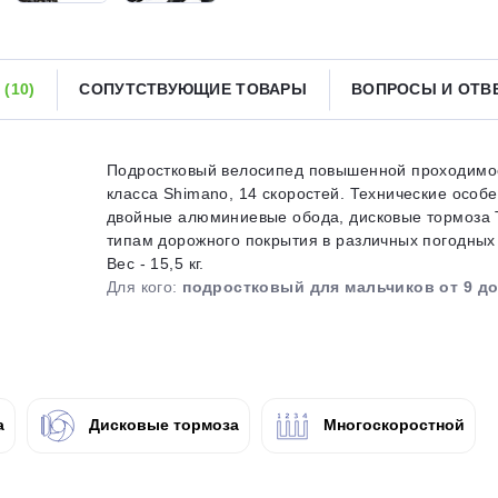
Получайте товар
выбранный способом
Ы
(10)
СОПУТСТВУЮЩИЕ ТОВАРЫ
ВОПРОСЫ И ОТ
Оставшиеся
75
% будут
списываться
с вашей карты
по
25
%
каждые 2 недели
Подростковый велосипед повышенной проходимос
класса Shimano, 14 скоростей. Технические особ
двойные алюминиевые обода, дисковые тормоза T
типам дорожного покрытия в различных погодных 
Вес - 15,5 кг.
Подробнее
об оплате Плайтом
Для кого:
подростковый для мальчиков от 9 до
25
раз в 2
а
Дисковые тормоза
Многоскоростной
Остались вопросы?
недели
8 800 302-02-51