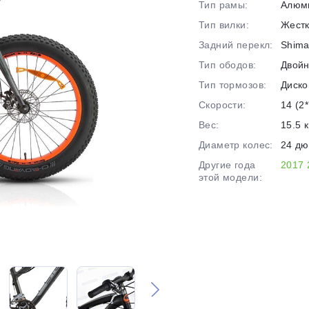
Тип рамы:
Алюм
на части
без переплат
Тип вилки:
Жест
Задний перекл:
Shima
Тип ободов:
Двой
График платежей
Тип тормозов:
Диско
Скорости:
14 (2*
Сегодня
Вес:
15.5 к
25
%
Диаметр колес:
24 д
Другие года
2017
этой модели:
Добавляйте товары
в корзину
Оплачивайте сегодня только
25
% картой любого банка