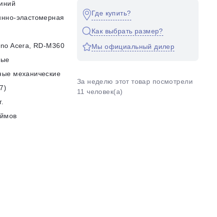
иний
Где купить?
инно-эластомерная
Как выбрать размер?
no Acera, RD-M360
Мы официальный дилер
ные
ные механические
За неделю этот товар посмотрели
7)
11 человек(а)
г.
юймов