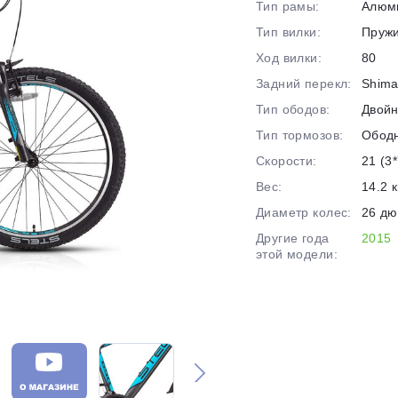
Тип рамы:
Алюм
на части
без переплат
Тип вилки:
Пруж
Ход вилки:
80
Задний перекл:
Shima
График платежей
Тип ободов:
Двой
Тип тормозов:
Обод
Сегодня
Скорости:
21 (3*
25
%
Вес:
14.2 к
Диаметр колес:
26 д
Другие года
2015
этой модели:
Добавляйте товары
в корзину
Оплачивайте сегодня только
25
% картой любого банка