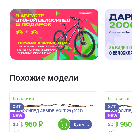
Похожие модели
В наличии
В наличии
ХИТ
ХИТ
ВЕЛОСИПЕД ABSIDE VOLT 29 (2027)
ВЕЛОСИПЕД
NEW
NEW
24 950 ₽
28 950
Купить
3D
3D