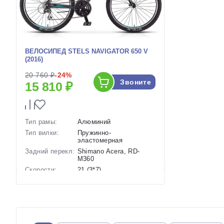
ВЕЛОСИПЕД STELS NAVIGATOR 650 V
(2016)
20 760 ₽
-24%
Звоните
15 810 ₽
Тип рамы:
Алюминий
Тип вилки:
Пружинно-
эластомерная
Задний перекл:
Shimano Acera, RD-
M360
Скорости:
21 (3*7)
Тип тормозов:
Ободные механические
Вес:
14.2 кг.
Диаметр
26 дюймов
колес:
Артикул:
1114299