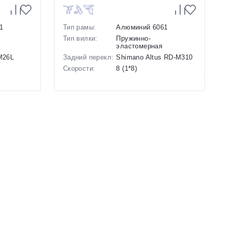
1
Тип рамы:
Алюминий 6061
Тип вилки:
Пружинно-
эластомерная
-M26L
Задний перекл:
Shimano Altus RD-M310
Скорости:
8 (1*8)
анические
Тип тормозов:
Дисковые
гидравлические
Вес:
14.3 кг.
Диаметр
29 дюймов
колес:
Цвет-размер в
22 Серый
наличии:
Артикул:
1129883