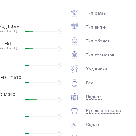
plait.ru
Тип рамы
 ход 80мм
Тип вилки
 ( 2 из 8)
?
Тип ободов
T-EF51
 ( 2 из 8)
?
Тип тормозов
?
Ход вилки
раз в 2 недели
, FD-TY510
Вес
?
RD-M360
Педали
?
Рулевая колонка
?
Седло
?