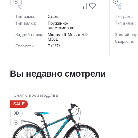
Тип рамы:
Сталь
Тип рамы:
Тип вилки:
Пружинно-
Тип вилки:
эластомерная
Задний перекл:
Microshift Mezzo RD-
Задний пер
M36L
Скорости:
Скорости:
7 (1*7)
Тип тормоз
Тип тормозов:
Дисковые механические
Вес:
Вес:
17 кг.
Диаметр
Диаметр
29 дюймов
колес:
Вы недавно смотрели
колес:
Цвет-разме
Цвет-размер в
, 20 Черный, 18 Черный
наличии:
наличии:
Артикул:
Артикул:
1130226
Снят с производства
SALE
3D