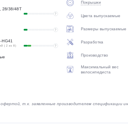
Покрышки
, 28/38/48T
?
Цвета выпускаемые
Размеры выпускаемые
?
S-HG41
Разработка
 ( 2 из 8)
?
Производство
ные
Максимальный вес
велосипедиста
й офертой, т.к. заявленные производителем спецификации 