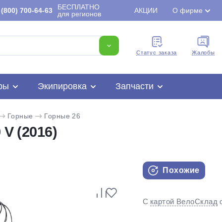
БЕСПЛАТНО
(800) 700-64-63
АКЦИИ
О фирме
для регионов
Cтатус заказа
Жалобы
ры
Экипировка
Запчасти
Горные
Горные 26
 V (2016)
Похожие
Для клиентов всех банков
С
картой ВелоСклад
Разбейте
оплату