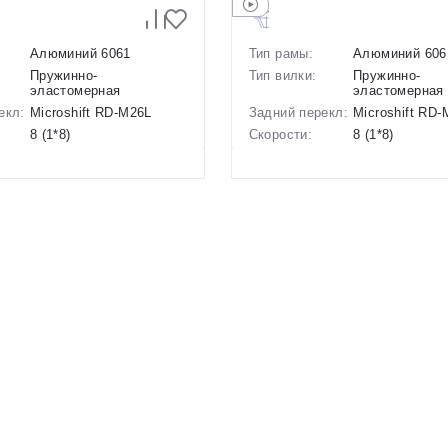
Алюминий 6061
Тип рамы:
Алюминий 606
Пружинно-
Тип вилки:
Пружинно-
эластомерная
эластомерная
екл:
Microshift RD-M26L
Задний перекл:
Microshift RD
8 (1*8)
Скорости:
8 (1*8)
ов:
Дисковые механические
Тип тормозов:
Дисковые мех
15 кг.
Вес:
14.8 кг.
29 дюймов
Диаметр
26 дюймов
колес:
р в
18 Серый, 20 Серый
Цвет-размер в
14 Синий
наличии:
1130225
Артикул:
1130224