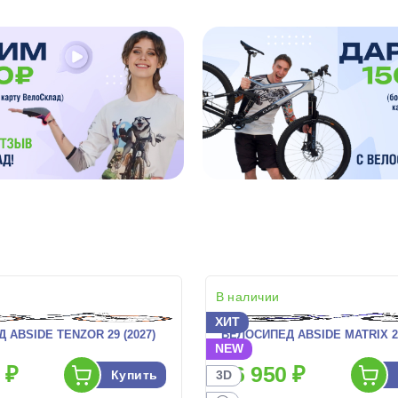
В наличии
ХИТ
 ABSIDE TENZOR 29 (2027)
ВЕЛОСИПЕД ABSIDE MATRIX 26
NEW
 ₽
26 950 ₽
Купить
3D