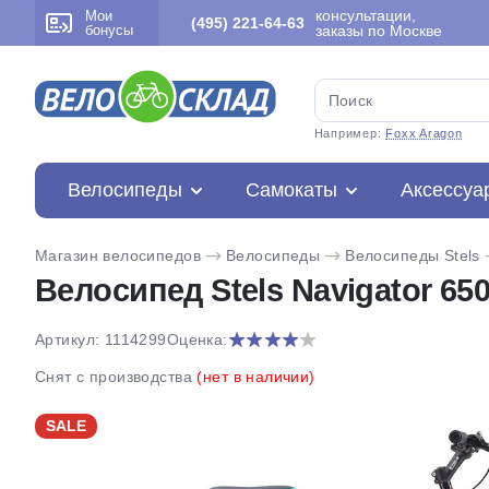
консультации,
Мои
(495) 221-64-63
бонусы
заказы по Москве
Например:
Foxx Aragon
Велосипеды
Самокаты
Аксессуа
Магазин велосипедов
Велосипеды
Велосипеды Stels
Велосипед Stels Navigator 650
Артикул: 1114299
Оценка:
Снят с производства
(нет в наличии)
SALE