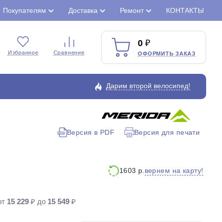
Покупателям
Доставка
Ремонт
КОНТАКТЫ
0
Избранное
Сравнение
ОФОРМИТЬ ЗАКАЗ
Дарим второй велосипед!
Версия в PDF
Версия для печати
Закрыть
вернем на карту!
1603 р.
от
15 229
₽ до
15 549
₽