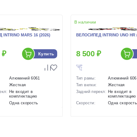
В наличии
INTRINO MARS 16 (2026)
ВЕЛОСИПЕД INTRINO UNO HR (
 ₽
8 500 ₽
Купить
Алюминий 6061
Тип рамы:
Алюминий 606
Жесткая
Тип вилки:
Жесткая
екл:
Не входит в
Задний перекл:
Не входит в
комплектацию
комплектацию
Одна скорость
Скорости:
Одна скорост
ов:
Ободные механические
Тип тормозов:
Ободные меха
5.8 кг.
Вес:
3.2 кг.
16 дюймов
Диаметр
12 дюймов
колес:
р в
Зеленый, Оранжевый
Цвет-размер в
Синий, Красн