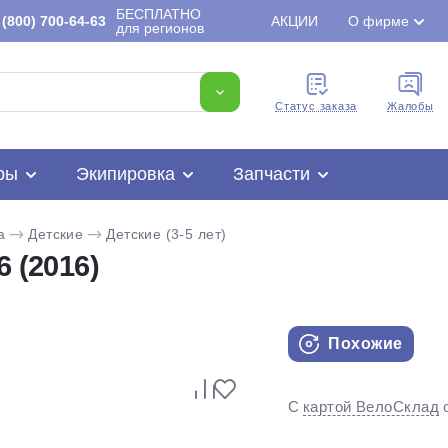
БЕСПЛАТНО
(800) 700-64-63
АКЦИИ
О фирме
для регионов
Cтатус заказа
Жалобы
ры
Экипировка
Запчасти
a
Детские
Детские (3-5 лет)
 (2016)
Похожие
Для клиентов всех банков
С
картой ВелоСклад
Разбейте
оплату