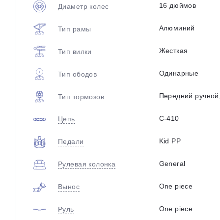
16 дюймов
Диаметр колес
Алюминий
Тип рамы
Жесткая
Тип вилки
Одинарные
Тип ободов
Передний ручной
Тип тормозов
C-410
Цепь
Kid PP
Педали
General
Рулевая колонка
One piece
Вынос
One piece
Руль