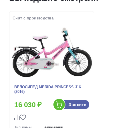
Коричневый
наличии:
Артикул:
1130007
Артикул:
Снят с производства
ВЕЛОСИПЕД MERIDA PRINCESS J16
(2016)
16 030 ₽
Звоните
Тип рамы:
Алюминий