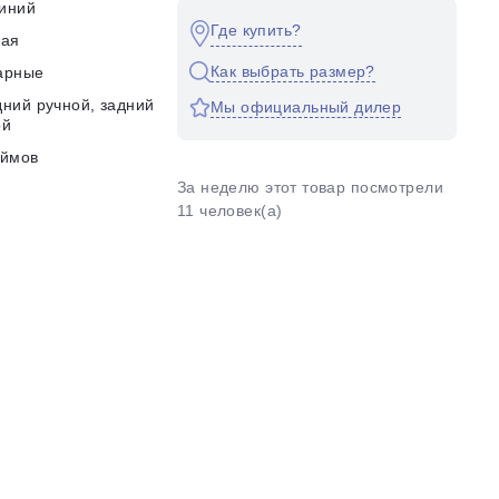
иний
Где купить?
кая
Как выбрать размер?
арные
ний ручной, задний
Мы официальный дилер
ой
юймов
За неделю этот товар посмотрели
11 человек(а)