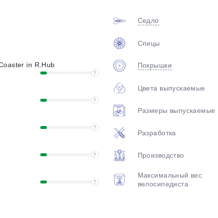
plait.ru
Седло
Спицы
/ Coaster in R.Hub
Покрышки
?
Цвета выпускаемые
?
Размеры выпускаемые
раз в 2 недели
?
Разработка
Производство
?
Максимальный вес
?
велосипедиста