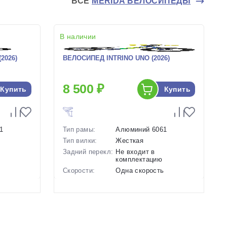
ВСЕ
MERIDA ВЕЛОСИПЕДЫ
В наличии
2026)
ВЕЛОСИПЕД INTRINO UNO (2026)
8 500 ₽
Купить
Купить
1
Тип рамы:
Алюминий 6061
Тип вилки:
Жесткая
Задний перекл:
Не входит в
комплектацию
ь
Скорости:
Одна скорость
нические
Тип тормозов:
Ободные механические
Вес:
3.2 кг.
Диаметр
12 дюймов
колес:
ый
Цвет-размер в
Синий, Красный