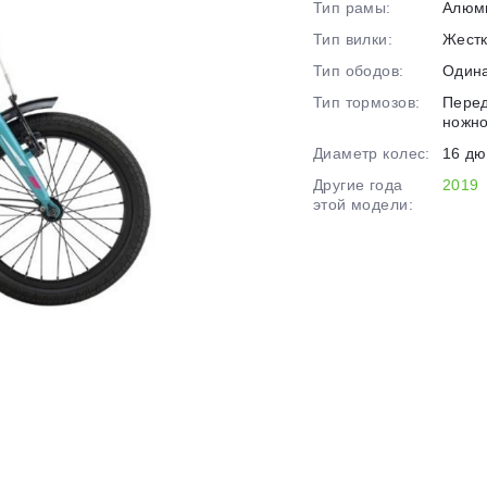
Тип рамы:
Алюм
на части
без переплат
Тип вилки:
Жест
Тип ободов:
Один
Тип тормозов:
Перед
График платежей
ножн
Диаметр колес:
16 д
Другие года
2019
Сегодня
этой модели:
25
%
Добавляйте товары
в корзину
Оплачивайте сегодня только
25
% картой любого банка