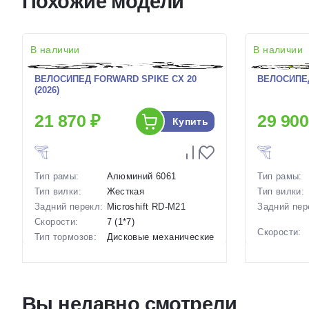
Похожие модели
В наличии
В наличии
ВЕЛОСИПЕД FORWARD SPIKE CX 20
ВЕЛОСИПЕД 
(2026)
21 870 ₽
29 900
Купить
Тип рамы:
Алюминий 6061
Тип рамы:
Тип вилки:
Жесткая
Тип вилки:
Задний перекл:
Microshift RD-M21
Задний пер
Скорости:
7 (1*7)
Скорости:
Тип тормозов:
Дисковые механические
Тип тормоз
Вес:
13 кг.
Вес:
Диаметр
20 дюймов
колес:
Диаметр
колес:
Цвет-размер в
Черный, Серый, Серый-
Вы недавно смотрели
наличии:
Голубой, Серый-
Цвет-разме