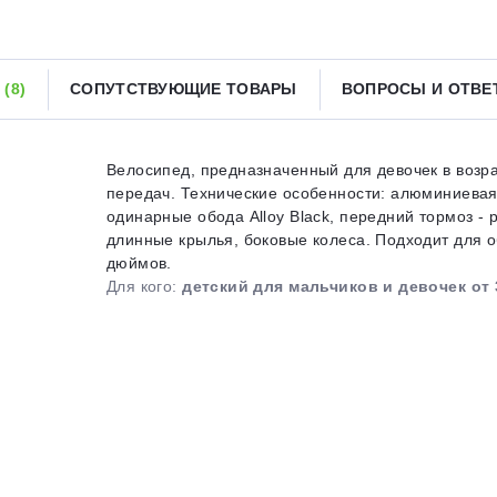
Получайте товар
выбранный способом
Ы
(8)
СОПУТСТВУЮЩИЕ ТОВАРЫ
ВОПРОСЫ И ОТВ
Оставшиеся
75
% будут
списываться
с вашей карты
по
25
%
каждые 2 недели
Велосипед, предназначенный для девочек в возра
передач. Технические особенности: алюминиевая рам
одинарные обода Alloy Black, передний тормоз - 
длинные крылья, боковые колеса. Подходит для об
дюймов.
Подробнее
об оплате Плайтом
Для кого:
детский для мальчиков и девочек от 
25
раз в 2
Остались вопросы?
недели
8 800 302-02-51