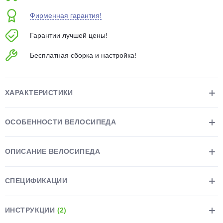
об оплате Плайтом
Фирменная гарантия!
Гарантии лучшей цены!
Бесплатная сборка и настройка!
Остались вопросы?
25
8 800 302-02-51
plait.ru
раз в 2
ХАРАКТЕРИСТИКИ
недели
ОСОБЕННОСТИ ВЕЛОСИПЕДА
ОПИСАНИЕ ВЕЛОСИПЕДА
СПЕЦИФИКАЦИИ
ИНСТРУКЦИИ
(2)