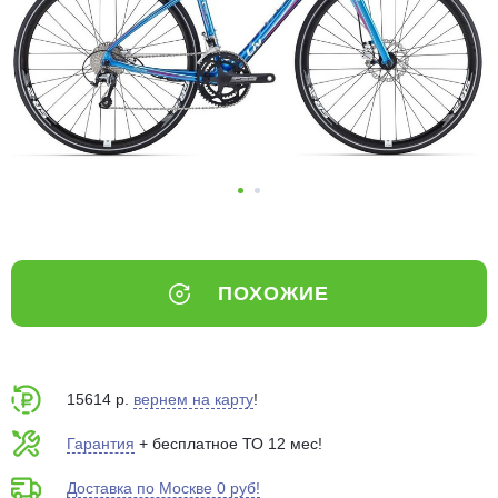
Добавляйте товары
в корзину
Оплачивайте сегодня только
25
% картой любого банка
Получайте товар
выбранный способом
ПОХОЖИЕ
Оставшиеся
75
% будут
списываться
с вашей карты
по
25
%
каждые 2 недели
15614 р.
вернем на карту
!
Гарантия
+ бесплатное ТО 12 мес!
Доставка по Москве 0 руб!
Подробнее