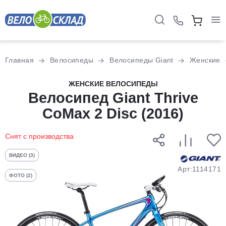
Для клиентов всех банков
Главная
Велосипеды
Велосипеды Giant
Женские
Разбейте
ЖЕНСКИЕ ВЕЛОСИПЕДЫ
оплату
Велосипед Giant Thrive
на части
CoMax 2 Disc (2016)
без переплат
Снят с производства
График платежей
ВИДЕО (3)
Арт:1114171
ФОТО (2)
Сегодня
25
%