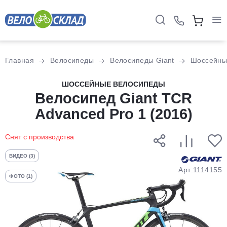
Для клиентов всех банков
Главная
Велосипеды
Велосипеды Giant
Шоссейны
Разбейте
ШОССЕЙНЫЕ ВЕЛОСИПЕДЫ
оплату
Велосипед Giant TCR
на части
Advanced Pro 1 (2016)
без переплат
Снят с производства
График платежей
ВИДЕО (3)
Арт:1114155
ФОТО (1)
Сегодня
25
%