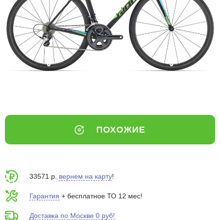
Добавляйте товары
в корзину
Оплачивайте сегодня только
25
% картой любого банка
Получайте товар
выбранный способом
ПОХОЖИЕ
Оставшиеся
75
% будут
списываться
с вашей карты
по
25
%
каждые 2 недели
33571 р.
вернем на карту
!
Гарантия
+ бесплатное ТО 12 мес!
Доставка по Москве 0 руб!
Подробнее