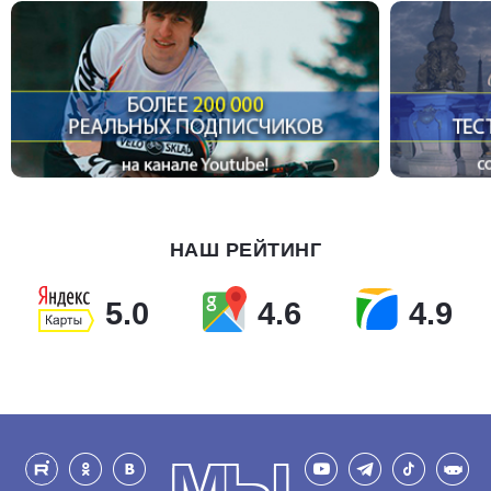
НАШ РЕЙТИНГ
5.0
4.6
4.9
МЫ