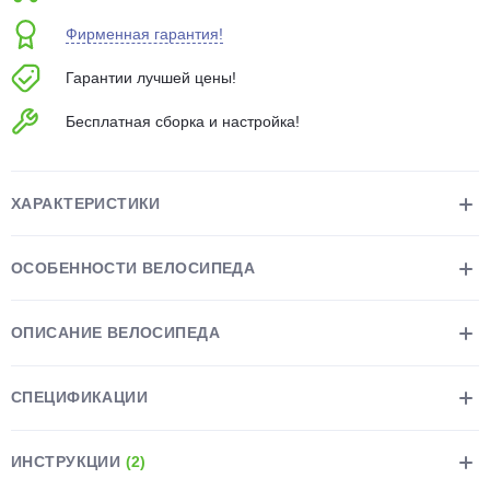
об оплате Плайтом
Фирменная гарантия!
Гарантии лучшей цены!
Бесплатная сборка и настройка!
Остались вопросы?
25
8 800 302-02-51
plait.ru
раз в 2
ХАРАКТЕРИСТИКИ
недели
ОСОБЕННОСТИ ВЕЛОСИПЕДА
ОПИСАНИЕ ВЕЛОСИПЕДА
СПЕЦИФИКАЦИИ
ИНСТРУКЦИИ
(2)