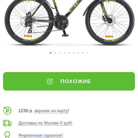
Добавляйте товары
в корзину
Оплачивайте сегодня только
25
% картой любого банка
Получайте товар
выбранный способом
ПОХОЖИЕ
Оставшиеся
75
% будут
списываться
с вашей карты
по
25
%
каждые 2 недели
1230 р.
вернем на карту
!
Доставка по Москве 0 руб!
Фирменная гарантия!
Подробнее