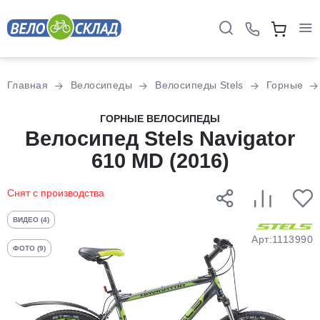
Для клиентов всех банков
Главная
Велосипеды
Велосипеды Stels
Горные
Разбейте
ГОРНЫЕ ВЕЛОСИПЕДЫ
оплату
Велосипед Stels Navigator
на части
610 MD (2016)
без переплат
Снят с производства
График платежей
ВИДЕО (4)
Арт:1113990
ФОТО (9)
Сегодня
25
%