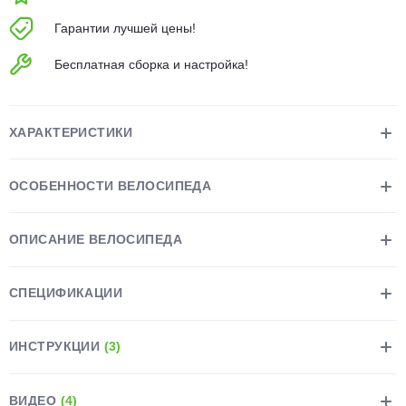
об оплате Плайтом
Гарантии лучшей цены!
Бесплатная сборка и настройка!
Остались вопросы?
25
8 800 302-02-51
ХАРАКТЕРИСТИКИ
plait.ru
раз в 2
недели
ОСОБЕННОСТИ ВЕЛОСИПЕДА
ОПИСАНИЕ ВЕЛОСИПЕДА
СПЕЦИФИКАЦИИ
ИНСТРУКЦИИ
(3)
ВИДЕО
(4)