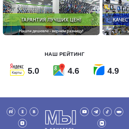
НАШ РЕЙТИНГ
5.0
4.6
4.9
МЫ