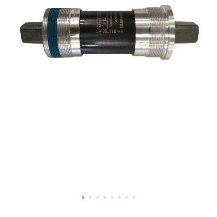
Добавляйте товары
в корзину
Оплачивайте сегодня только
25
% картой любого банка
Получайте товар
выбранный способом
Оставшиеся
75
% будут
списываться
с вашей карты
по
25
%
каждые 2 недели
Подробнее