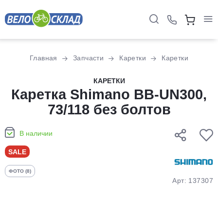
Для клиентов всех банков
Главная
Запчасти
Каретки
Каретки
Разбейте
КАРЕТКИ
оплату
Каретка Shimano BB-UN300,
на части
73/118 без болтов
без переплат
В наличии
График платежей
SALE
ФОТО (8)
Сегодня
Арт: 137307
25
%