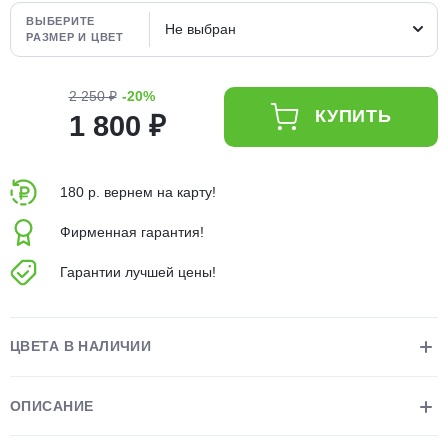
об оплате Плайтом
ВЫБЕРИТЕ
Не выбран
РАЗМЕР И ЦВЕТ
2 250 ₽
-20%
КУПИТЬ
1 800 ₽
Остались вопросы?
25
8 800 302-02-51
plait.ru
раз в 2
180 р. вернем на карту!
недели
Фирменная гарантия!
Гарантии лучшей цены!
ЦВЕТА В НАЛИЧИИ
ОПИСАНИЕ