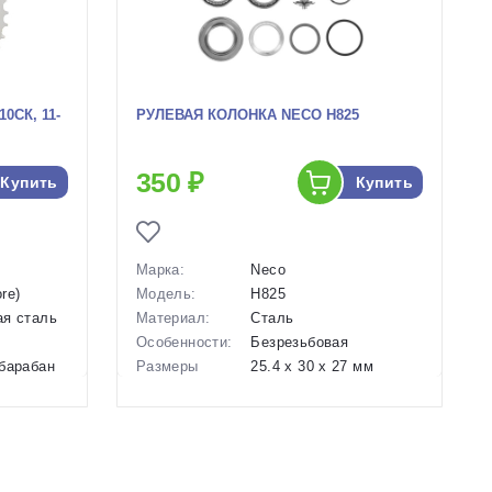
0СК, 11-
РУЛЕВАЯ КОЛОНКА NECO H825
350 ₽
Купить
Купить
Марка:
Neco
re)
Модель:
H825
ая сталь
Материал:
Сталь
Особенности:
Безрезьбовая
барабан
Размеры
25.4 x 30 x 27 мм
)
(выпускаемые):
Крепление:
Для штоков 1ʺ
Вес:
114 г
Производство:
Тайвань
Разработка:
Тайвань