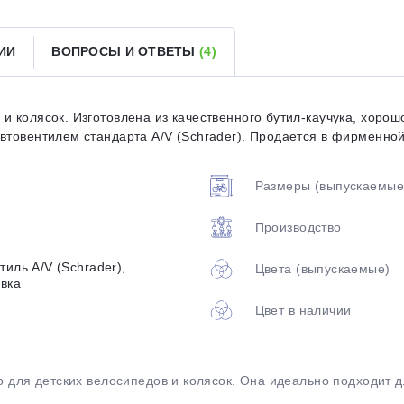
Оставшиеся
75
% будут
списываться
ИИ
ВОПРОСЫ И ОТВЕТЫ
(4)
с вашей карты
по
25
%
каждые 2 недели
и колясок. Изготовлена из качественного бутил-каучука, хоро
товентилем стандарта A/V (Schrader). Продается в фирменной у
Подробнее
об оплате Плайтом
Размеры (выпускаемые
Производство
тиль A/V (Schrader),
25
Цвета (выпускаемые)
вка
раз в 2
Остались вопросы?
недели
Цвет в наличии
8 800 302-02-51
plait.ru
но для детских велосипедов и колясок. Она идеально подходит д