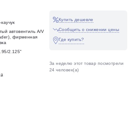
Купить дешевле
-каучук
Сообщить о снижении цены
тый автовентиль A/V
ader), фирменная
Где купить?
вка
1.95/2.125ʺ
За неделю этот товар посмотрели
24 человек(а)
ый