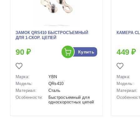
ЗАМОК QRS410 БЫСТРОСЪЕМНЫЙ
КАМЕРА CL
ДЛЯ 1-СКОР. ЦЕПЕЙ
90 ₽
449 ₽
Купить
Марка:
YBN
Марка:
Модель:
QRs410
Модель:
Материал:
Сталь
Материал:
Особенности:
Быстросъемный для
Особенност
односкоростных цепей
Вес:
30 г
Размеры
(выпускаем
Производство:
Китай
Вес:
Разработка:
Китай
Производст
Цвета
серебристый
(выпускаемые):
Разработка