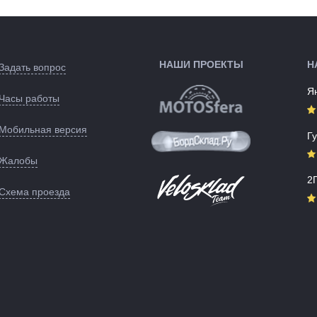
Черный
Цвета
Серебристый
ые):
(выпускаемые):
139705
Артикул:
139128
НАШИ ПРОЕКТЫ
Н
Задать вопрос
Я
Часы работы
Мобильная версия
Г
Жалобы
2
Схема проезда