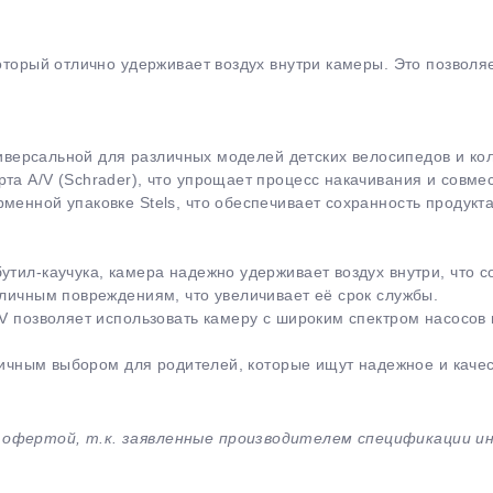
который отлично удерживает воздух внутри камеры. Это позволя
универсальной для различных моделей детских велосипедов и ко
та A/V (Schrader), что упрощает процесс накачивания и совме
менной упаковке Stels, что обеспечивает сохранность продукт
раз в 2 недели
утил-каучука, камера надежно удерживает воздух внутри, что с
зличным повреждениям, что увеличивает её срок службы.
/V позволяет использовать камеру с широким спектром насосов 
отличным выбором для родителей, которые ищут надежное и кач
й офертой, т.к. заявленные производителем спецификации 