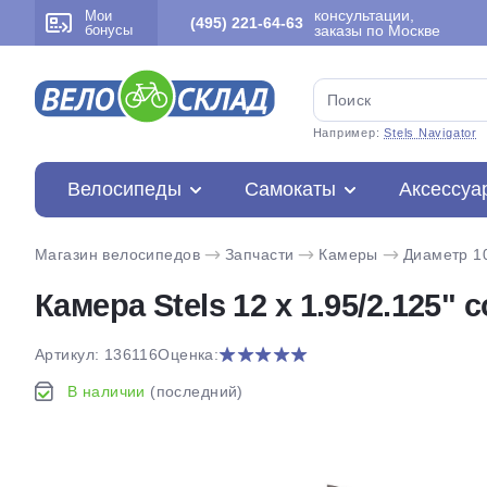
консультации,
Мои
(495) 221-64-63
бонусы
заказы по Москве
Например:
Stels Navigator
Велосипеды
Самокаты
Аксессуа
Магазин велосипедов
Запчасти
Камеры
Диаметр 1
Камера Stels 12 x 1.95/2.125ʺ 
Артикул: 136116
Оценка:
В наличии
(последний)