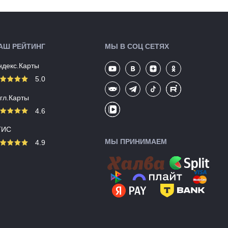
Цвета
черный
(выпускаемые):
Артикул:
136253
АШ РЕЙТИНГ
МЫ В СОЦ СЕТЯХ
ндекс.Карты
5.0
угл.Карты
4.6
ГИС
МЫ ПРИНИМАЕМ
4.9