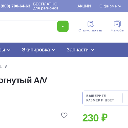
БЕСПЛАТНО
(800) 700-64-63
АКЦИИ
О фирме
для регионов
Cтатус заказа
Жалобы
ры
Экипировка
Запчасти
0-18
согнутый A/V
Для клиентов всех банков
ВЫБЕРИТЕ
РАЗМЕР И ЦВЕТ
Разбейте
оплату
230 ₽
на части
без переплат