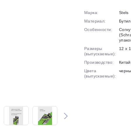
Марка:
Stels
График платежей
Материал:
Бутил
Особенности:
Согну
Сегодня
(Schr
25
%
упако
Размеры
12 x 
(выпускаемые):
Производство:
Китай
Цвета
черн
Добавляйте товары
в корзину
(выпускаемые):
Оплачивайте сегодня только
25
% картой любого банка
Получайте товар
выбранный способом