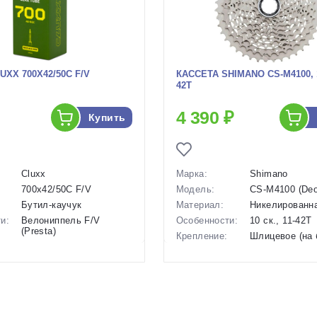
UXX 700X42/50C F/V
КАССЕТА SHIMANO CS-M4100, 1
42T
4 390 ₽
Купить
Cluxx
Марка:
Shimano
700x42/50C F/V
Модель:
CS-M4100 (Deo
Бутил-каучук
Материал:
Никелированн
и:
Велониппель F/V
Особенности:
10 ск., 11-42T
(Presta)
Крепление:
Шлицевое (на 
700x42/50
задней втулки
ые):
Длина:
24 см
0,2 кг
Вес:
524 г
во:
Китай
Производство:
Индонезия
:
Россия
Разработка:
Япония