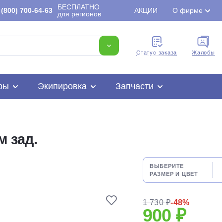
БЕСПЛАТНО
(800) 700-64-63
АКЦИИ
О фирме
для регионов
Cтатус заказа
Жалобы
ры
Экипировка
Запчасти
м зад.
Для клиентов всех банков
ВЫБЕРИТЕ
РАЗМЕР И ЦВЕТ
Разбейте
оплату
1 730 ₽
-48%
на части
без переплат
900 ₽