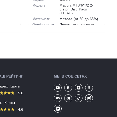
Модель:
Magura MT8/6/4/2 2-
piston Disc Pads
(DP328)
Материал:
Металл (от 30 до 65%)
Особенности:
Полуметаллические
Производство:
Китай
Разработка:
Великобритания
Цвета
черный
(выпускаемые):
Артикул:
138114
АШ РЕЙТИНГ
МЫ В СОЦ СЕТЯХ
ндекс.Карты
5.0
угл.Карты
4.6