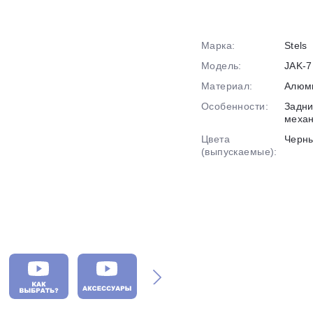
График платежей
Марка:
Stels
Модель:
JAK-7
Материал:
Алюм
Сегодня
25
%
Особенности:
Задни
механ
Цвета
Черн
(выпускаемые):
Добавляйте товары
в корзину
Оплачивайте сегодня только
25
% картой любого банка
Получайте товар
выбранный способом