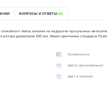
ЛИЧИИ
ВОПРОСЫ И ОТВЕТЫ
(4)
Оставшиеся
75
% будут
списываться
с вашей карты
по
25
%
каждые 2 недели
 спокойного темпа катания на недорогих прогулочных велосип
я ротора диаметром 160 мм. Имеет крепление стандарта Post
Подробнее
об оплате Плайтом
Особенности
Цвета (выпускаемые)
25
Цвет в наличии
раз в 2
Остались вопросы?
недели
8 800 302-02-51
plait.ru