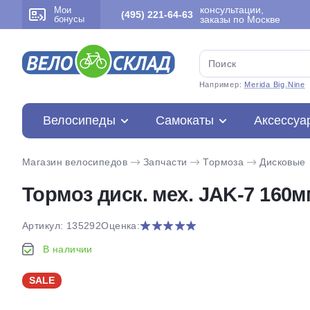
консультации,
Мои
(495) 221-64-63
бонусы
заказы по Москве
Например:
Merida Big.Nine
Велосипеды
Самокаты
Аксессуа
Магазин велосипедов
Запчасти
Тормоза
Дисковые
Тормоз диск. мех. JAK-7 160м
Артикул: 135292
Оценка:
В наличии
SALE