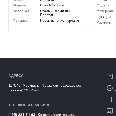
Модель:
Cues RD-U6070
Модель:
Материал:
Сталь, Алюминий,
Материал:
Пластик
Функции:
Функции:
Переключение передач
Размеры
Особенности:
Задний, Беспроводное
(выпускаем
электронное
Крепление:
переключение Di2, 11
Вес:
скоростей (для кассет
11-50Т),...
Производст
Крепление:
Болтовое на петух
Разработка
Вес:
0,45 кг
Цвета
(выпускаем
Производство:
Япония
Артикул:
Разработка:
Япония
Цвета
черный
(выпускаемые):
АДРЕСА
Артикул:
139754
117545, Москва, м. Пражская, Варшавское
шоссе д129 к2 эт2
ТЕЛЕФОНЫ В МОСКВЕ
(495) 221-64-63
Консультации, заказы