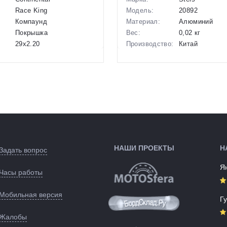
Race King
Модель:
20892
Компаунд
Материал:
Алюминий
Покрышка
Вес:
0,02 кг
29x2.20
Производство:
Китай
ые):
Разработка:
Китай
На колесо
Цвета
серебристый
630 г
(выпускаемые):
во:
Германия
Артикул:
139353
:
Германия
Черный
ые):
138627
НАШИ ПРОЕКТЫ
Н
Задать вопрос
Я
Часы работы
Мобильная версия
Г
Жалобы