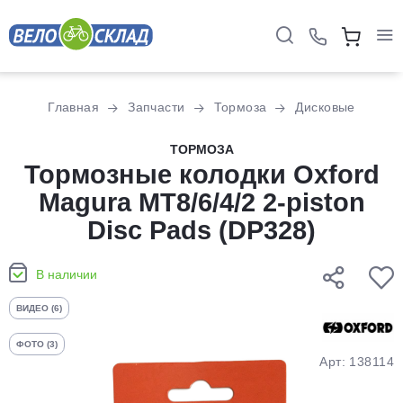
Для клиентов всех банков
Главная
Запчасти
Тормоза
Дисковые
Разбейте
ТОРМОЗА
оплату
Тормозные колодки Oxford
на части
Magura MT8/6/4/2 2-piston
без переплат
Disc Pads (DP328)
График платежей
В наличии
ВИДЕО (6)
Сегодня
ФОТО (3)
25
%
Арт: 138114