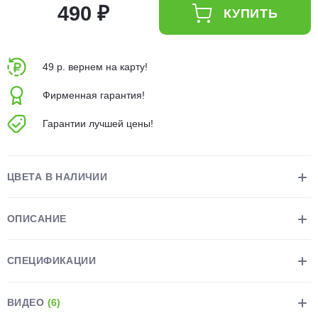
490 ₽
КУПИТЬ
об оплате Плайтом
49 р. вернем на карту!
Остались вопросы?
25
Фирменная гарантия!
8 800 302-02-51
plait.ru
Гарантии лучшей цены!
раз в 2
недели
ЦВЕТА В НАЛИЧИИ
ОПИСАНИЕ
СПЕЦИФИКАЦИИ
ВИДЕО
(6)