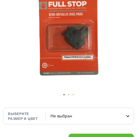
Добавляйте товары
в корзину
Оплачивайте сегодня только
25
% картой любого банка
Получайте товар
выбранный способом
Оставшиеся
75
% будут
списываться
с вашей карты
по
25
%
каждые 2 недели
ВЫБЕРИТЕ
Не выбран
РАЗМЕР И ЦВЕТ
Подробнее