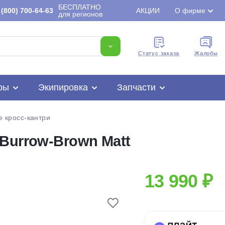
БЕСПЛАТНО
(800) 700-64-63
АКЦИИ
О фирме
для регионов
Cтатус заказа
Жалобы
ры
Экипировка
Запчасти
 кросс-кантри
Burrow-Brown Matt
Для клиентов всех банков
13 990 ₽
Разбейте
оплату
на части
без переплат