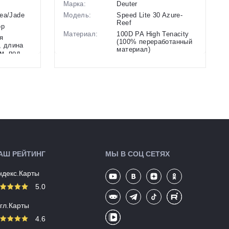
Марка:
Deuter
ea/Jade
Модель:
Speed Lite 30 Azure-
Reef
op
Материал:
100D PA High Tenacity
я
(100% переработанный
г, длина
материал)
м, под
см
Особенности:
Рекомендуемая
нагрузка 4-7 кг, длина
м
спинки 44-54 см, под
рост 170-195 см
Размеры
64 х 28 х 22 см
(выпускаемые):
Объем:
30 л
Вес:
0,88 кг
й
Производство:
Вьетнам
Разработка:
Германия
АШ РЕЙТИНГ
МЫ В СОЦ СЕТЯХ
Цвета
синий/голубой
(выпускаемые):
ндекс.Карты
Артикул:
148307
5.0
угл.Карты
4.6