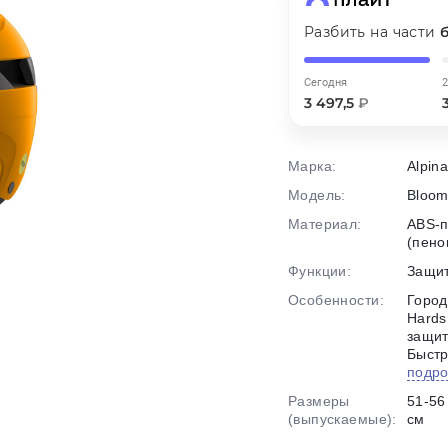
Разбить на части
График платежей
Сегодня
2
3 497,5
₽
Сегодня
25
%
Марка:
Alpin
Модель:
Bloom
Материал:
ABS-п
(пено
Добавляйте товары
в корзину
Функции:
Защит
Особенности:
Город
Hards
Оплачивайте сегодня только
защит
25
% картой любого банка
Быстр
подр
Размеры
51-56
Получайте товар
выбранный способом
(выпускаемые):
см