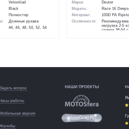
Velosklad
Марка:
Deuter
Black
Модель:
Race 16 Deeps
Полиэстер
Материал:
100D PA Ripst
и:
Длинные рукава
Особенности:
Рекомендуема
нагрузка 2-5 к
44, 46, 48, 50, 52, 54
спинки 38-54 с
ые):
рост 158-195 
во:
Россия
Размеры
46 х 26 х 16 с
:
Россия
(выпускаемые):
черный
Объем:
16 л
ые):
Вес:
0,59 кг
147428
Производство:
Вьетнам
Разработка:
Германия
Цвета
зеленый/сини
(выпускаемые):
НАШИ ПРОЕКТЫ
Н
Артикул:
148317
Задать вопрос
Я
Часы работы
Мобильная версия
Г
Жалобы