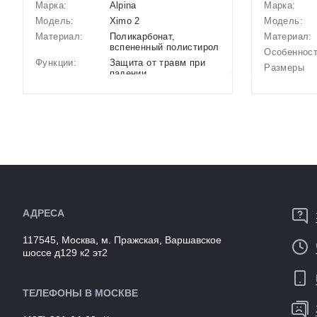
Марка:
Alpina
Марка:
Модель:
Ximo 2
Модель:
Материал:
Поликарбонат,
Материал:
вспененный полистирол
Особенност
Функции:
Защита от травм при
Размеры
падении
(выпускаем
Особенности:
Конструкция INMOLD,
Производст
оболочка HI-EPS,
Разработка
Ceramic Shell, Y-Clip
Цвета
Размеры
45-39 см, 47-51 см, 49-
(выпускаем
(выпускаемые):
54 см
Артикул:
Крепление:
На голову (ремешок)
Производство:
Китай
Разработка:
Германия
Цвета
Голубой
(выпускаемые):
АДРЕСА
Артикул:
149575
117545, Москва, м. Пражская, Варшавское
шоссе д129 к2 эт2
ТЕЛЕФОНЫ В МОСКВЕ