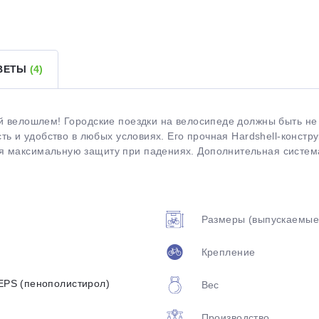
Оставшиеся
75
% будут
списываться
с вашей карты
по
25
%
каждые 2 недели
ТВЕТЫ
(4)
ой велошлем! Городские поездки на велосипеде должны быть н
Подробнее
об оплате Плайтом
сть и удобство в любых условиях. Его прочная Hardshell-конст
 максимальную защиту при падениях. Дополнительная система
25
раз в 2
Размеры (выпускаемые
Остались вопросы?
недели
Крепление
8 800 302-02-51
plait.ru
-EPS (пенополистирол)
Вес
Производство