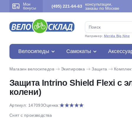
консультации,
Мои
(495) 221-64-63
бонусы
заказы по Москве
Например:
Merida Big.Nine
Велосипеды
Самокаты
Аксессуа
Магазин велосипедов
Экипировка
Защита
Комплек
Защита Intrino Shield Flexi с
колени)
Артикул: 147093
Оценка:
Снят с производства