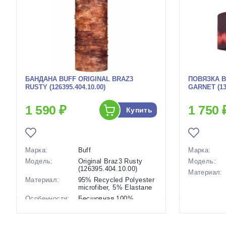
БАНДАНА BUFF ORIGINAL BRAZ3
ПОВЯЗКА 
RUSTY (126395.404.10.00)
GARNET (134
1 590 ₽
1 750 
Купить
Марка:
Buff
Марка:
Модель:
Original Braz3 Rusty
Модель:
(126395.404.10.00)
Материал:
Материал:
95% Recycled Polyester
microfiber, 5% Elastane
Особенности:
Бесшовная 100%
Seamless,
Особенност
антимкробная пропитка
Polygiene, высокая