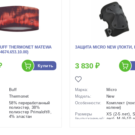
BUFF THERMONET MATEWA
ЗАЩИТА MICRO NEW (ЛОКТИ, 
674.653.10.00)
₽
3 830 ₽
Купить
Buff
Марка:
Micro
Thermonet
Модель:
New
58% переработанный
Особенности:
Комплект (лок
полиэстер, 38%
колени)
полиэстер Primaloft®,
Размеры
XS (2-5 лет), S
4% эластан
(выпускаемые):
лет), M (6-10 л
и:
Бесшовная 100%
15 лет)
Seamless,
Разработка:
Швейцария
антимкробная пропитка