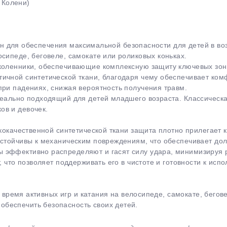
, Колени)
отан для обеспечения максимальной безопасности для детей в воз
сипеде, беговеле, самокате или роликовых коньках.
аколенники, обеспечивающие комплексную защиту ключевых зон
ичной синтетической ткани, благодаря чему обеспечивает комф
при падениях, снижая вероятность получения травм.
раз в 2 недели
деально подходящий для детей младшего возраста. Классическа
ов и девочек.
ококачественной синтетической ткани защита плотно прилегает 
устойчивы к механическим повреждениям, что обеспечивает дол
 эффективно распределяют и гасят силу удара, минимизируя р
, что позволяет поддерживать его в чистоте и готовности к исп
во время активных игр и катания на велосипеде, самокате, бегов
беспечить безопасность своих детей.