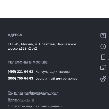
степень защиты от...
Размеры
53 х 22.3 см (размер
(выпускаемые):
окружности головы 50-
Производст
58 см)
Разработка
Вес:
45 г
Цвета
Производство:
Испания
(выпускаем
Разработка:
Испания
Артикул:
АДРЕСА
Цвета
коричневый
(выпускаемые):
117545, Москва, м. Пражская, Варшавское
Артикул:
146939
шоссе д129 к2 эт2
ТЕЛЕФОНЫ В МОСКВЕ
(495) 221-64-63
Консультации, заказы
(800) 700-64-63
Бесплатный для регионов
Политика конфиденциальности
Договор оферта
Обработка персональных данных