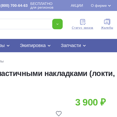
БЕСПЛАТНО
(800) 700-64-63
АКЦИИ
О фирме
для регионов
Cтатус заказа
Жалобы
ры
Экипировка
Запчасти
ты
 эластичными накладками (локти,
Для клиентов всех банков
Разбейте
оплату
3 900 ₽
на части
без переплат