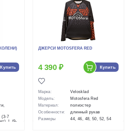
КОЛЕНИ)
ДЖЕРСИ MOTOSFERA RED
4 390 ₽
Купить
Купить
Марка:
Velosklad
Модель:
Motosfera Red
ти,
Материал:
полиэстер
Особенности:
длинный рукав
 (3-7
Размеры
44, 46, 48, 50, 52, 54
ет), L (9-
(выпускаемые):
Производство:
Россия
Разработка:
Россия