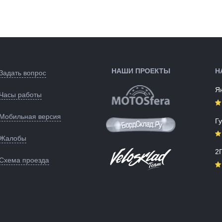
Цвета
черный
Polygiene, высокая
(выпускаемые):
степень защиты от...
Артикул:
146511
во:
Испания
:
Испания
Красный/оранжевый
ые):
149067
НАШИ ПРОЕКТЫ
Н
Задать вопрос
Я
Часы работы
Мобильная версия
Г
Жалобы
2
Схема проезда