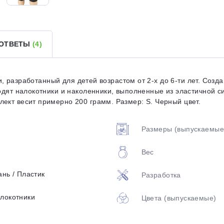
Оставшиеся
75
% будут
списываться
с вашей карты
по
25
%
каждые 2 недели
 ОТВЕТЫ
(4)
вки, разработанный для детей возрастом от 2-х до 6-ти лет. Соз
ходят налокотники и наколенники, выполненные из эластичной с
Подробнее
об оплате Плайтом
ект весит примерно 200 грамм. Размер: S. Черный цвет.
Размеры (выпускаемые
25
Вес
раз в 2
Остались вопросы?
недели
ань / Пластик
Разработка
8 800 302-02-51
алокотники
Цвета (выпускаемые)
plait.ru