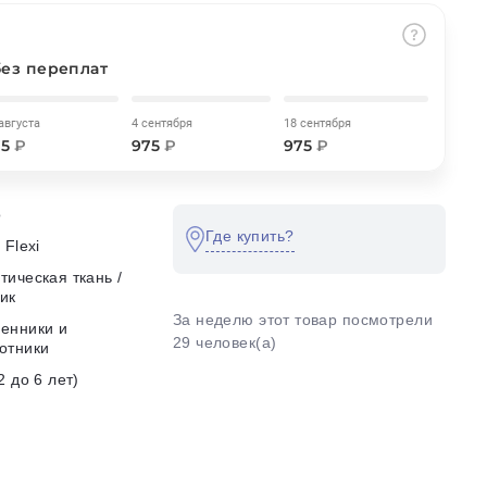
без переплат
августа
4 сентября
18 сентября
75
₽
975
₽
975
₽
o
Где купить?
 Flexi
тическая ткань /
ик
За неделю этот товар посмотрели
енники и
29 человек(а)
отники
2 до 6 лет)