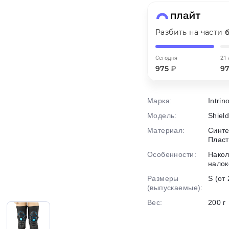
График платежей
Разбить на части
Сегодня
21 
Сегодня
975
₽
9
25
%
Марка:
Intrin
Модель:
Shield
Материал:
Синте
Добавляйте товары
в корзину
Пласт
Особенности:
Накол
налок
Оплачивайте сегодня только
Размеры
S (от 
25
% картой любого банка
(выпускаемые):
Вес:
200 г
Получайте товар
выбранный способом