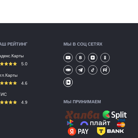
Цвета
черный/красный
(выпускаемые):
Артикул:
144446
АШ РЕЙТИНГ
МЫ В СОЦ СЕТЯХ
ндекс.Карты
5.0
угл.Карты
4.6
ГИС
МЫ ПРИНИМАЕМ
4.9