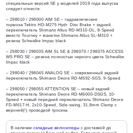
специальных версий SE у моделей 2019 года выпуска
следует отнести:
– 298010 / 298000 AIM SE – гидравлические
тормоза Tektro HD-M275 Hydr. Disc Brake + задний
переключатель Shimano Altus RD-M310-DL, 8-Speed
вместо Tourney + манетки Shimano Altus SL-M310 +
резина Schwalbe Impac black
– 298030 / 298035 AIM SL SE & 298070 / 298075 ACCESS
WS PRO SE – резина полностью черного цвета Schwalbe
Impac black
– 298040 / 298045 ANALOG SE – современный задний
переключатель Shimano Deore RD-M592-SGS, 9-Speed
– 298050 / 298055 ATTENTION SE – новый задний
переключатель Shimano Deore RD-M6000-DSGS, 10-
Speed + новый передний переключатель Shimano Deore
FD-M617-H, 2x10-Speed, Side-swing, 31,8mm Clamp с
верхней(!) проводкой тросика.
В наличии
складные велосипеды
с доставкой до