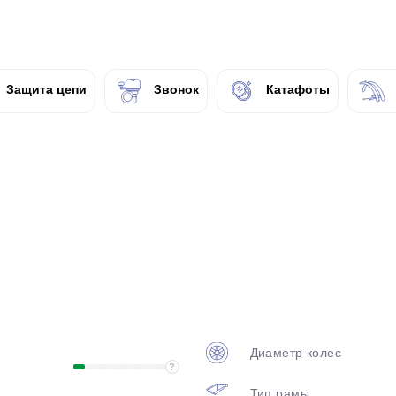
plait.ru
Защита цепи
Звонок
Катафоты
раз в 2 недели
Диаметр колес
?
Тип рамы