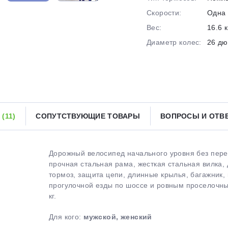
Скорости:
Одна 
Получайте товар
выбранный способом
Вес:
16.6 к
Диаметр колес:
26 д
Оставшиеся
75
% будут
списываться
с вашей карты
по
25
%
каждые 2 недели
Ы
(11)
СОПУТСТВУЮЩИЕ ТОВАРЫ
ВОПРОСЫ И ОТ
Подробнее
об оплате Плайтом
Дорожный велосипед начального уровня без пере
прочная стальная рама, жесткая стальная вилка
тормоз, защита цепи, длинные крылья, багажник,
25
прогулочной езды по шоссе и ровным проселочным
раз в 2
кг.
Остались вопросы?
недели
Для кого:
мужской, женский
8 800 302-02-51