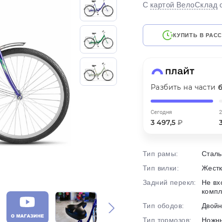
С
картой ВелоСклад
на части
без переплат
КУПИТЬ В РАС
График платежей
Сегодня
Разбить на части
25
%
Сегодня
2
3 497,5
₽
Тип рамы:
Сталь
Добавляйте товары
в корзину
Тип вилки:
Жест
Задний перекл:
Не вх
комп
Оплачивайте сегодня только
25
% картой любого банка
Тип ободов:
Двой
Тип тормозов:
Ножн