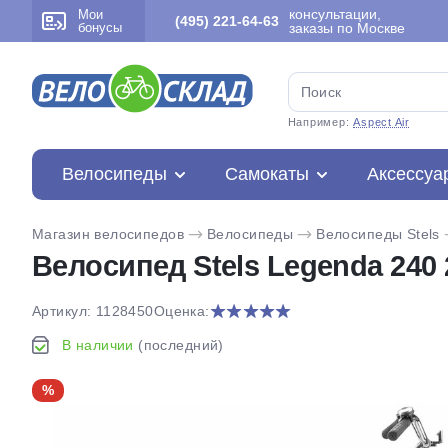
консультации,
Мои
(495) 221-64-63
бонусы
заказы по Москве
Например:
Aspect Air
Велосипеды
Самокаты
Аксессуа
Магазин велосипедов
Велосипеды
Велосипеды Stels
Велосипед Stels Legenda 240 2
Артикул: 1128450
Оценка:
В наличии
(последний)
%