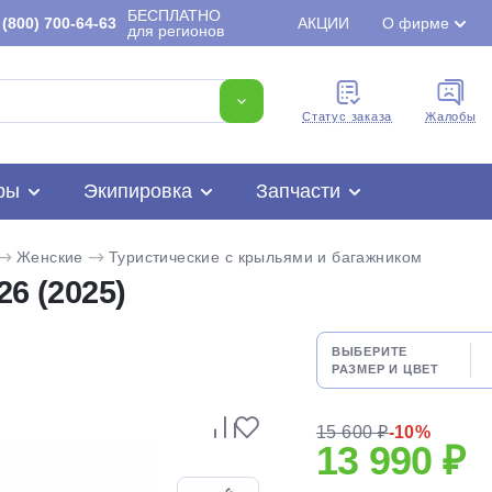
БЕСПЛАТНО
(800) 700-64-63
АКЦИИ
О фирме
для регионов
Cтатус заказа
Жалобы
ры
Экипировка
Запчасти
Женские
Туристические с крыльями и багажником
6 (2025)
ВЫБЕРИТЕ
РАЗМЕР И ЦВЕТ
Для клиентов всех банков
15 600 ₽
-10%
13 990 ₽
Разбейте
оплату