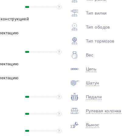
?
Тип вилки
 конструкцией
Тип ободов
лектацию
Тип тормозов
?
Вес
лектацию
Цепь
лектацию
Шатун
Педали
?
Рулевая колонка
?
Вынос
?