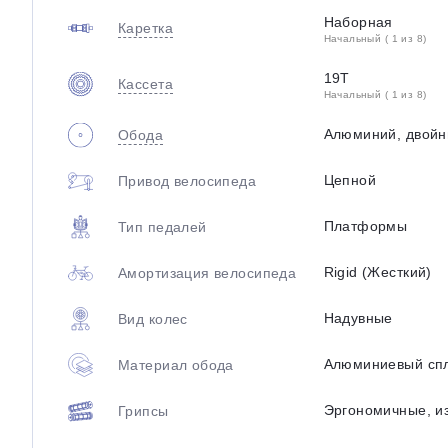
Наборная
Каретка
Начальный ( 1 из 8)
19Т
Кассета
Начальный ( 1 из 8)
Алюминий, двой
Обода
Цепной
Привод велосипеда
Платформы
Тип педалей
Rigid (Жесткий)
Амортизация велосипеда
Надувные
Вид колес
Алюминиевый сп
Материал обода
Эргономичные, и
Грипсы