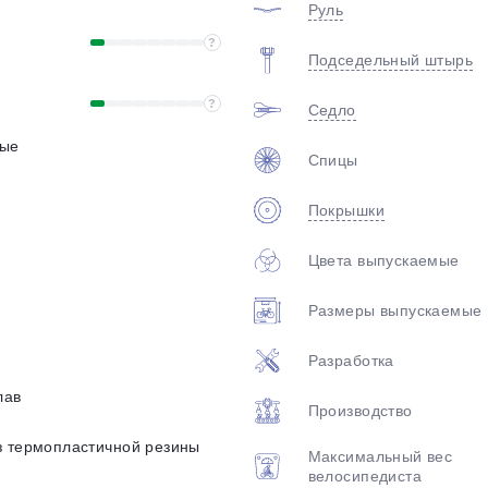
Руль
?
Подседельный штырь
?
Седло
ные
Спицы
Покрышки
Цвета выпускаемые
Размеры выпускаемые
Разработка
лав
Производство
з термопластичной резины
Максимальный вес
велосипедиста