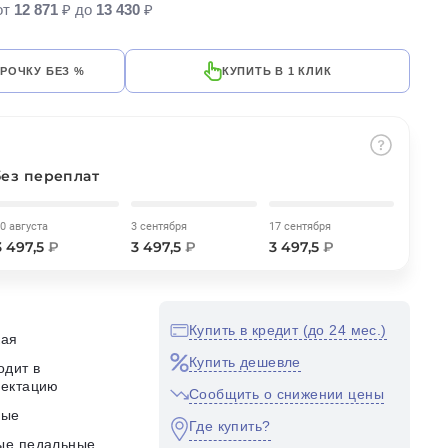
от
12 871
₽ до
13 430
₽
СРОЧКУ БЕЗ %
КУПИТЬ В 1 КЛИК
без переплат
0 августа
3 сентября
17 сентября
3 497,5
₽
3 497,5
₽
3 497,5
₽
Купить в кредит (до 24 мес.)
кая
Купить дешевле
одит в
лектацию
Сообщить о снижении цены
ные
Где купить?
ые педальные