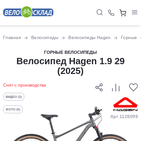
Для клиентов всех банков
Главная
Велосипеды
Велосипеды Hagen
Горные
Разбейте
ГОРНЫЕ ВЕЛОСИПЕДЫ
оплату
Велосипед Hagen 1.9 29
на части
(2025)
без переплат
Снят с производства
График платежей
ВИДЕО (3)
ФОТО (9)
Сегодня
Арт:1128099
25
%