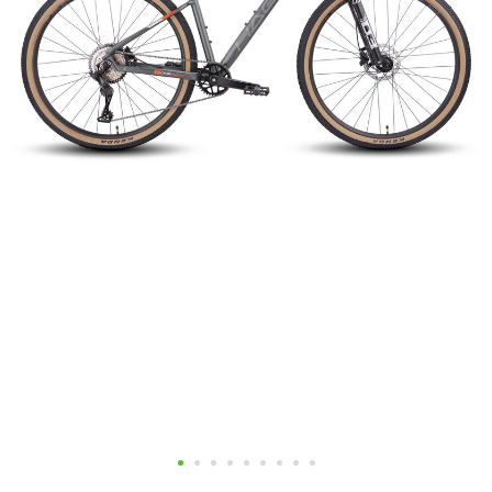
Добавляйте товары
в корзину
Оплачивайте сегодня только
25
% картой любого банка
Получайте товар
выбранный способом
Оставшиеся
75
% будут
списываться
с вашей карты
по
25
%
каждые 2 недели
Подробнее