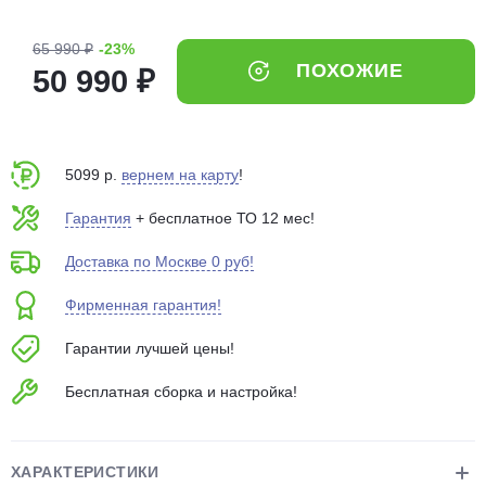
об оплате Плайтом
65 990 ₽
-23%
ПОХОЖИЕ
50 990 ₽
Остались вопросы?
25
8 800 302-02-51
5099 р.
вернем на карту
!
plait.ru
раз в 2
недели
Гарантия
+ бесплатное ТО 12 мес!
Доставка по Москве 0 руб!
Фирменная гарантия!
Гарантии лучшей цены!
Бесплатная сборка и настройка!
ХАРАКТЕРИСТИКИ