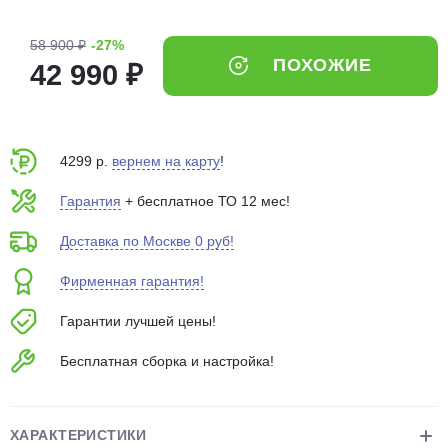
об оплате Плайтом
58 900 ₽
-27%
ПОХОЖИЕ
42 990 ₽
Остались вопросы?
25
8 800 302-02-51
4299 р.
вернем на карту
!
plait.ru
раз в 2
недели
Гарантия
+ бесплатное ТО 12 мес!
Доставка по Москве 0 руб!
Фирменная гарантия!
Гарантии лучшей цены!
Бесплатная сборка и настройка!
ХАРАКТЕРИСТИКИ