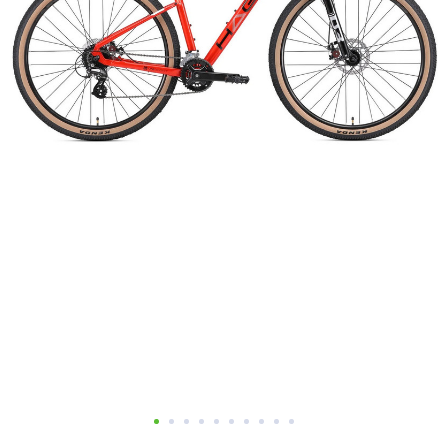
Добавляйте товары
в корзину
Оплачивайте сегодня только
25
% картой любого банка
Получайте товар
выбранный способом
Оставшиеся
75
% будут
списываться
с вашей карты
по
25
%
каждые 2 недели
Подробнее