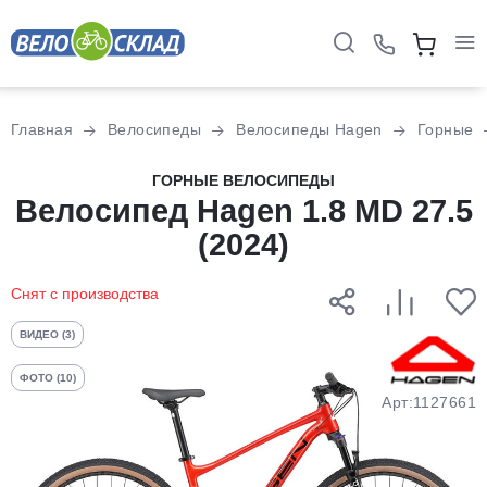
Для клиентов всех банков
Главная
Велосипеды
Велосипеды Hagen
Горные
Разбейте
ГОРНЫЕ ВЕЛОСИПЕДЫ
Велосипед Hagen 1.8 MD 27.5
оплату
на части
(2024)
без переплат
Снят с производства
График платежей
ВИДЕО (3)
ФОТО (10)
Сегодня
Арт:1127661
25
%