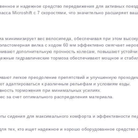
ственное и надежное средство передвижения для активных поез
асса Microshift с 7 скоростями, что значительно расширяет в
ма минимизирует вес велосипеда, обеспечивая при этом высоку
эластомерная вилка с ходом 60 мм эффективно смягчает неро
чивают дополнительную прочность колесам, повышают устойчив
адежные гидравлические тормоза обеспечивают мощное и стаби
ивают легкое преодоление препятствий и улучшенную проходим
яют адаптироваться к различным рельефам и условиям езды.
ивность торможения при минимальных усилиях.
вес за счет оптимального распределения материала.
соты сидения для максимального комфорта и эффективности пе
для тех, кто ищет надежное и хорошо оборудованное средство 