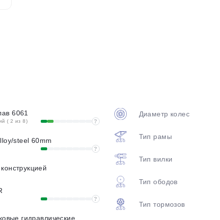
plait.ru
ав 6061
Диаметр колес
раз в 2 недели
 ( 2 из 8)
?
Тип рамы
lloy/steel 60mm
?
Тип вилки
 конструкцией
Тип ободов
R
?
Тип тормозов
сковые гидравлические