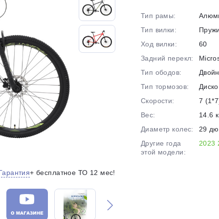
на части
без переплат
Тип рамы:
Алюм
Тип вилки:
Пруж
Ход вилки:
60
График платежей
Задний перекл:
Micro
Тип ободов:
Двой
Сегодня
Тип тормозов:
Диско
25
%
Скорости:
7 (1*7
Вес:
14.6 к
Диаметр колес:
29 д
Другие года
2023
этой модели:
Добавляйте товары
в корзину
Гарантия
+ бесплатное ТО 12 мес!
Оплачивайте сегодня только
25
% картой любого банка