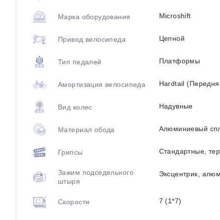
Microshift
Марка оборудования
Цепной
Привод велосипеда
Платформы
Тип педалей
Hardtail (Передн
Амортизация велосипеда
Надувные
Вид колес
Алюминиевый сп
Материал обода
Стандартные, те
Грипсы
Зажим подседельного
Эксцентрик, алю
штыря
7 (1*7)
Скорости