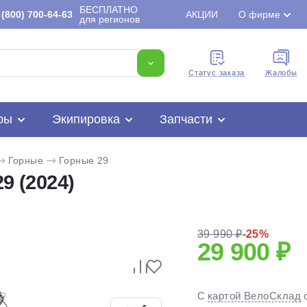
БЕСПЛАТНО
(800) 700-64-63
АКЦИИ
О фирме
для регионов
Cтатус заказа
Жалобы
ры
Экипировка
Запчасти
Горные
Горные 29
9 (2024)
39 990 ₽
-25%
29 900 ₽
Для клиентов всех банков
С
картой ВелоСклад
Разбейте
оплату