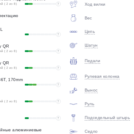
Ход вилки
 ( 2 из 8)
?
лектацию
Вес
1L
Цепь
?
Шатун
oy QR
 ( 2 из 8)
?
Педали
oy QR
 ( 2 из 8)
?
Рулевая колонка
36T, 170mm
?
Вынос
 ( 2 из 8)
?
Руль
Подседельный штырь
?
войные алюминиевые
Седло