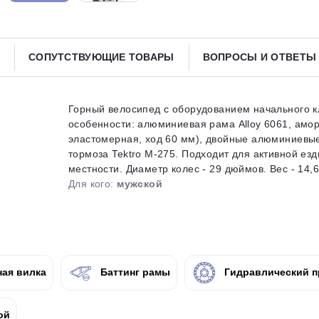
Получайте товар
выбранный способом
СОПУТСТВУЮЩИЕ ТОВАРЫ
ВОПРОСЫ И ОТВЕТ
Оставшиеся
75
% будут
списываться
с вашей карты
по
25
%
каждые 2 недели
Горный велосипед с оборудованием начального кла
особенности: алюминиевая рама Alloy 6061, амо
эластомерная, ход 60 мм), двойные алюминиевые 
тормоза Tektro M-275. Подходит для активной ез
местности. Диаметр колес - 29 дюймов. Вес - 14,6 
Подробнее
об оплате Плайтом
Для кого:
мужской
25
раз в 2
ая вилка
Баттинг рамы
Гидравлический п
Остались вопросы?
недели
8 800 302-02-51
ой