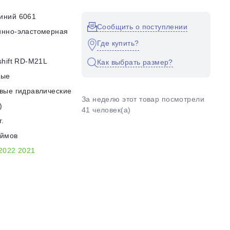
иний 6061
Сообщить о поступлении
инно-эластомерная
Где купить?
shift RD-M21L
Как выбрать размер?
ные
вые гидравлические
За неделю этот товар посмотрели
)
41 человек(а)
г.
юймов
2022
2021