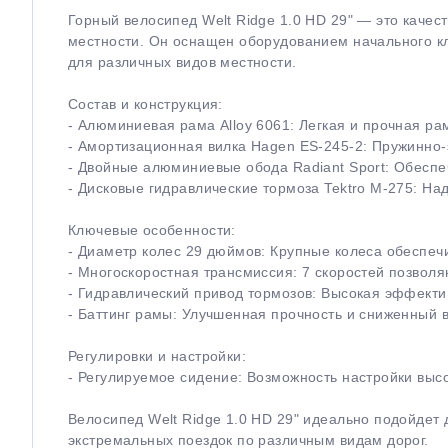
Горный велосипед Welt Ridge 1.0 HD 29" — это каче
местности. Он оснащен оборудованием начального кл
для различных видов местности.
Состав и конструкция:
- Алюминиевая рама Alloy 6061: Легкая и прочная ра
- Амортизационная вилка Hagen ES-245-2: Пружинно-
- Двойные алюминиевые обода Radiant Sport: Обеспе
- Дисковые гидравлические тормоза Tektro M-275: Н
Ключевые особенности:
- Диаметр колес 29 дюймов: Крупные колеса обеспеч
- Многоскоростная трансмиссия: 7 скоростей позвол
- Гидравлический привод тормозов: Высокая эффект
- Баттинг рамы: Улучшенная прочность и сниженный 
Регулировки и настройки:
- Регулируемое сидение: Возможность настройки вы
Велосипед Welt Ridge 1.0 HD 29" идеально подойдет 
экстремальных поездок по различным видам дорог.