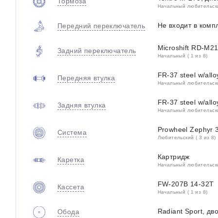
Тормоза
Начальный любительский
Не входит в комп
Передний переключатель
Microshift RD-M2
Задний переключатель
Начальный ( 1 из 8)
FR-37 steel w/all
Передняя втулка
Начальный любительский
FR-37 steel w/all
Задняя втулка
Начальный любительский
Prowheel Zephyr 
Система
Любительский ( 3 из 8)
Картридж
Каретка
Начальный любительский
FW-207B 14-32T
Кассета
Начальный ( 1 из 8)
Radiant Sport, д
Обода