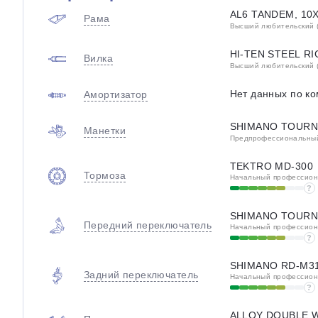
AL6 TANDEM, 10
Рама
Высший любительский (
HI-TEN STEEL RI
Вилка
Высший любительский (
Нет данных по к
Амортизатор
SHIMANO TOURN
Манетки
Предпрофессиональный 
TEKTRO MD-300
Тормоза
Начальный профессиона
?
SHIMANO TOURN
Передний переключатель
Начальный профессиона
?
SHIMANO RD-M3
Задний переключатель
Начальный профессиона
?
ALLOY DOUBLE W