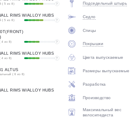
Подседельный штырь
( 5 из 8)
?
ALL RIMS W/ALLOY HUBS
Седло
( 5 из 8)
?
Спицы
40T(FRONT)
)
 4 из 8)
?
Покрышки
ALL RIMS W/ALLOY HUBS
Цвета выпускаемые
 4 из 8)
?
31 ALTUS
Размеры выпускаемые
льный ( 6 из 8)
Разработка
ALL RIMS W/ALLOY HUBS
Производство
Максимальный вес
велосипедиста