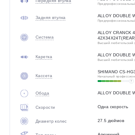
Передняя втулка
Предпрофессиональный 
ALLOY DOUBLE W
Задняя втулка
Предпрофессиональный 
ALLOY CRANCK 
Система
42X34X24T(REAR
Высший любительский (
ALLOY DOUBLE W
Каретка
Высший любительский (
SHIMANO CS-HG
Кассета
Начальный профессиона
?
ALLOY DOUBLE W
Обода
Одна скорость
Скорости
27.5 дюймов
Диаметр колес
Алюминий
Тип рамы