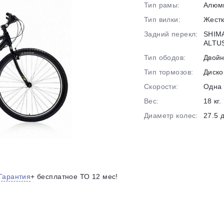
Тип рамы:
Алюм
на части
без переплат
Тип вилки:
Жест
Задний перекл:
SHIM
ALTU
График платежей
Тип ободов:
Двой
Тип тормозов:
Диско
Скорости:
Одна 
Сегодня
25
%
Вес:
18 кг.
Диаметр колес:
27.5 
Добавляйте товары
в корзину
Гарантия
+ бесплатное ТО 12 мес!
Оплачивайте сегодня только
25
% картой любого банка