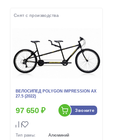
наличии:
Зеленый, 20.5
Цвет-разме
Фиолетовый-Зеленый
наличии:
Артикул:
1129722
Артикул:
Снят с производства
ВЕЛОСИПЕД POLYGON IMPRESSION AX
27.5 (2022)
97 650 ₽
Звоните
Тип рамы:
Алюминий