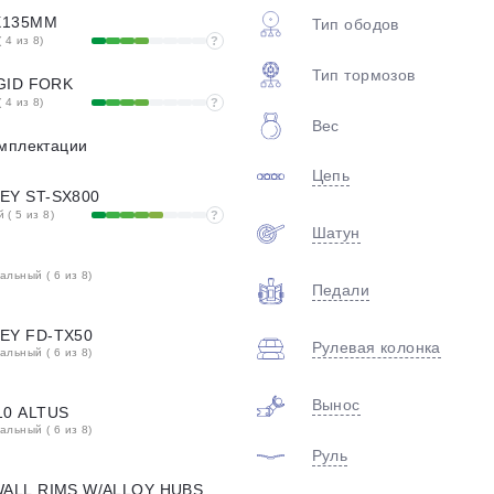
plait.ru
X135MM
Тип ободов
 4 из 8)
?
Тип тормозов
GID FORK
 4 из 8)
?
Вес
омплектации
Цепь
EY ST-SX800
( 5 из 8)
?
Шатун
раз в 2 недели
льный ( 6 из 8)
Педали
EY FD-TX50
Рулевая колонка
льный ( 6 из 8)
Вынос
10 ALTUS
льный ( 6 из 8)
Руль
ALL RIMS W/ALLOY HUBS