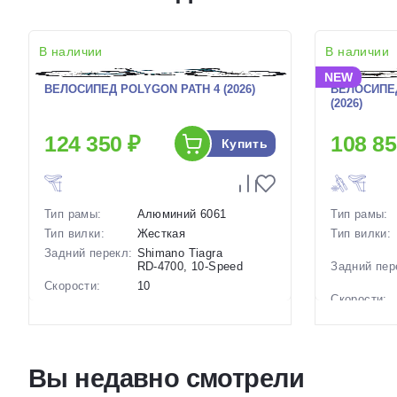
В наличии
В наличии
NEW
ВЕЛОСИПЕД POLYGON PATH 4 (2026)
ВЕЛОСИПЕ
(2026)
124 350 ₽
108 85
Купить
Тип рамы:
Алюминий 6061
Тип рамы:
Тип вилки:
Жесткая
Тип вилки:
Задний перекл:
Shimano Tiagra
RD‑4700, 10‑Speed
Задний пер
Скорости:
10
Скорости:
Тип тормозов:
Дисковые
гидравлические
Тип тормоз
Вес:
11.5 кг.
Вес:
Диаметр
28 дюймов
Вы недавно смотрели
колес:
Диаметр
колес:
Цвет-размер в
18 Фиолетовый-