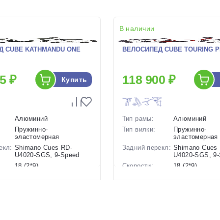
В наличии
Д CUBE KATHMANDU ONE
ВЕЛОСИПЕД CUBE TOURING PR
5 ₽
118 900 ₽
Купить
Алюминий
Тип рамы:
Алюминий
Пружинно-
Тип вилки:
Пружинно-
эластомерная
эластомерная
екл:
Shimano Cues RD-
Задний перекл:
Shimano Cues
U4020-SGS, 9-Speed
U4020-SGS, 9
18 (2*9)
Скорости:
18 (2*9)
ов:
Дисковые
Тип тормозов:
Дисковые
гидравлические
гидравлическ
17.3 кг.
Вес:
17.2 кг.
28 дюймов
Диаметр
28 дюймов
колес: