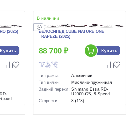
В наличии
O (2025)
ВЕЛОСИПЕД CUBE NATURE ONE
TRAPEZE (2025)
88 700 ₽
Купить
Купить
Тип рамы:
Алюминий
Тип вилки:
Масляно-пружинная
Задний перекл:
Shimano Essa RD-
 RD-
U2000-GS, 8-Speed
-Speed
Скорости:
8 (1*8)
Тип тормозов:
Дисковые
гидравлические
ие
Вес:
14.7 кг.
Диаметр
28 дюймов
колес:
Цвет-размер в
19.5 Черный-Черный