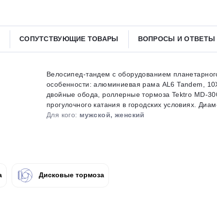
Получайте товар
выбранный способом
СОПУТСТВУЮЩИЕ ТОВАРЫ
ВОПРОСЫ И ОТВЕТ
Оставшиеся
75
% будут
списываться
с вашей карты
по
25
%
каждые 2 недели
Велосипед-тандем с оборудованием планетарного
особенности: алюминиевая рама AL6 Tandem, 10X1
двойные обода, роллерные тормоза Tektro MD-30
прогулочного катания в городских условиях. Диаме
Для кого:
мужской, женский
Подробнее
об оплате Плайтом
25
а
Дисковые тормоза
раз в 2
Остались вопросы?
недели
8 800 302-02-51