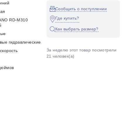
иний
Сообщить о поступлении
кая
Где купить?
ANO RD-M310
S
Как выбрать размер?
ные
вые гидравлические
За неделю этот товар посмотрели
скорость
21 человек(а)
дюймов