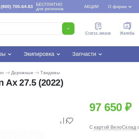
БЕСПЛАТНО
(800) 700-64-63
АКЦИИ
О фирме
для регионов
Cтатус заказа
Жалобы
ры
Экипировка
Запчасти
on
Дорожные
Тандемы
 Ax 27.5 (2022)
97 650 ₽
Для клиентов всех банков
С
картой ВелоСклад
Разбейте
оплату