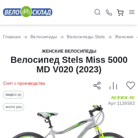
Для клиентов всех банков
Главная
Велосипеды
Велосипеды Stels
Женские
Разбейте
ЖЕНСКИЕ ВЕЛОСИПЕДЫ
оплату
Велосипед Stels Miss 5000
на части
MD V020 (2023)
без переплат
Снят с производства
График платежей
ВИДЕО (3)
Арт:1126582
ФОТО (30)
Сегодня
25
%