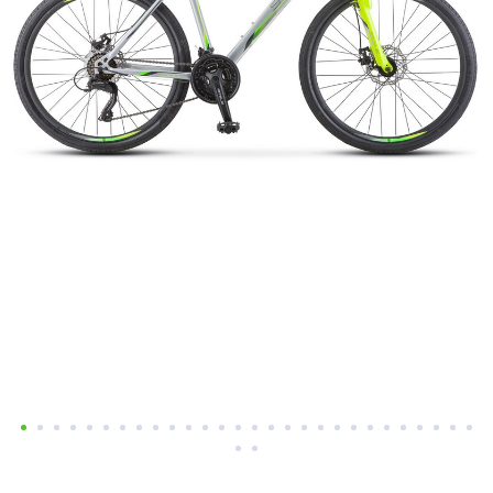
Добавляйте товары
в корзину
Оплачивайте сегодня только
25
% картой любого банка
Получайте товар
выбранный способом
Оставшиеся
75
% будут
списываться
с вашей карты
по
25
%
каждые 2 недели
Подробнее