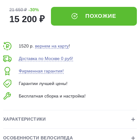
об оплате Плайтом
21 650 ₽
-30%
ПОХОЖИЕ
15 200 ₽
Остались вопросы?
25
8 800 302-02-51
1520 р.
вернем на карту
!
plait.ru
раз в 2
Доставка по Москве 0 руб!
недели
Фирменная гарантия!
Гарантии лучшей цены!
Бесплатная сборка и настройка!
ХАРАКТЕРИСТИКИ
ОСОБЕННОСТИ ВЕЛОСИПЕДА