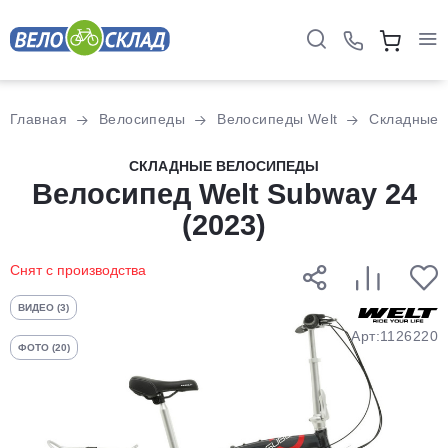
Для клиентов всех банков
Главная
Велосипеды
Велосипеды Welt
Складные
Разбейте
СКЛАДНЫЕ ВЕЛОСИПЕДЫ
оплату
Велосипед Welt Subway 24
на части
(2023)
без переплат
Снят с производства
График платежей
ВИДЕО (3)
Арт:1126220
ФОТО (20)
Сегодня
25
%