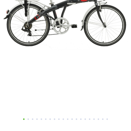
Добавляйте товары
в корзину
Оплачивайте сегодня только
25
% картой любого банка
Получайте товар
выбранный способом
Оставшиеся
75
% будут
списываться
с вашей карты
по
25
%
каждые 2 недели
Подробнее