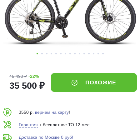
Добавляйте товары
в корзину
Оплачивайте сегодня только
25
% картой любого банка
Получайте товар
выбранный способом
45 490 ₽
-22%
ПОХОЖИЕ
35 500 ₽
Оставшиеся
75
% будут
списываться
с вашей карты
по
25
%
каждые 2 недели
3550 р.
вернем на карту
!
Гарантия
+ бесплатное ТО 12 мес!
Доставка по Москве 0 руб!
Подробнее