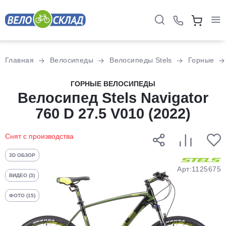
Для клиентов всех банков
Главная
Велосипеды
Велосипеды Stels
Горные
Разбейте
ГОРНЫЕ ВЕЛОСИПЕДЫ
оплату
Велосипед Stels Navigator
на части
760 D 27.5 V010 (2022)
без переплат
Снят с производства
График платежей
3D ОБЗОР
Арт:1125675
ВИДЕО (3)
Сегодня
ФОТО (15)
25
%