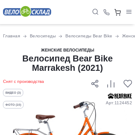
Для клиентов всех банков
Главная
Велосипеды
Велосипеды Bear Bike
Женс
Разбейте
ЖЕНСКИЕ ВЕЛОСИПЕДЫ
оплату
Велосипед Bear Bike
на части
Marrakesh (2021)
без переплат
Снят с производства
График платежей
ВИДЕО (3)
Арт:1124452
ФОТО (10)
Сегодня
25
%