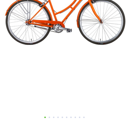
Добавляйте товары
в корзину
Оплачивайте сегодня только
25
% картой любого банка
Получайте товар
выбранный способом
Оставшиеся
75
% будут
списываться
с вашей карты
по
25
%
каждые 2 недели
Подробнее