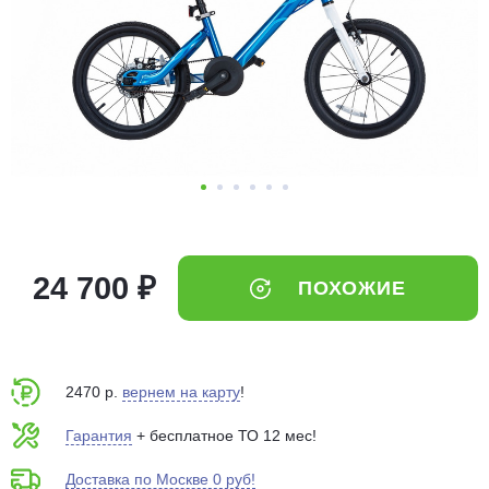
Добавляйте товары
в корзину
Оплачивайте сегодня только
25
% картой любого банка
Получайте товар
выбранный способом
24 700 ₽
ПОХОЖИЕ
Оставшиеся
75
% будут
списываться
с вашей карты
по
25
%
каждые 2 недели
2470 р.
вернем на карту
!
Гарантия
+ бесплатное ТО 12 мес!
Доставка по Москве 0 руб!
Подробнее