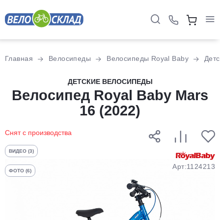
Для клиентов всех банков
Главная
Велосипеды
Велосипеды Royal Baby
Детс
Разбейте
ДЕТСКИЕ ВЕЛОСИПЕДЫ
оплату
Велосипед Royal Baby Mars
на части
16 (2022)
без переплат
Снят с производства
График платежей
ВИДЕО (3)
Арт:1124213
ФОТО (6)
Сегодня
25
%