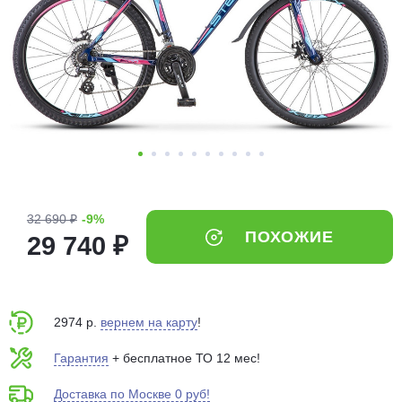
Добавляйте товары
в корзину
Оплачивайте сегодня только
25
% картой любого банка
Получайте товар
выбранный способом
32 690 ₽
-9%
ПОХОЖИЕ
29 740 ₽
Оставшиеся
75
% будут
списываться
с вашей карты
по
25
%
каждые 2 недели
2974 р.
вернем на карту
!
Гарантия
+ бесплатное ТО 12 мес!
Доставка по Москве 0 руб!
Подробнее