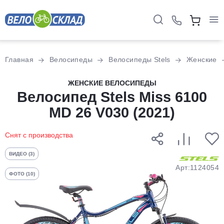
Для клиентов всех банков
Главная
Велосипеды
Велосипеды Stels
Женские
Разбейте
ЖЕНСКИЕ ВЕЛОСИПЕДЫ
оплату
Велосипед Stels Miss 6100
на части
MD 26 V030 (2021)
без переплат
Снят с производства
График платежей
ВИДЕО (3)
Арт:1124054
ФОТО (10)
Сегодня
25
%