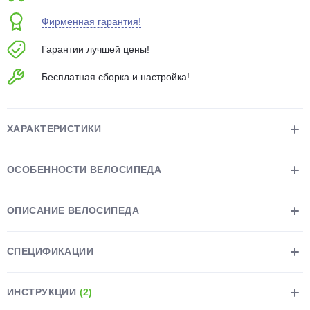
об оплате Плайтом
Фирменная гарантия!
Гарантии лучшей цены!
Бесплатная сборка и настройка!
Остались вопросы?
25
8 800 302-02-51
plait.ru
раз в 2
ХАРАКТЕРИСТИКИ
недели
ОСОБЕННОСТИ ВЕЛОСИПЕДА
ОПИСАНИЕ ВЕЛОСИПЕДА
СПЕЦИФИКАЦИИ
ИНСТРУКЦИИ
(2)