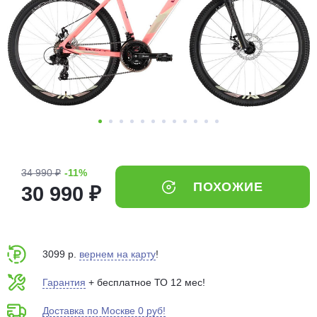
Добавляйте товары
в корзину
Оплачивайте сегодня только
25
% картой любого банка
Получайте товар
выбранный способом
34 990 ₽
-11%
ПОХОЖИЕ
30 990 ₽
Оставшиеся
75
% будут
списываться
с вашей карты
по
25
%
каждые 2 недели
3099 р.
вернем на карту
!
Гарантия
+ бесплатное ТО 12 мес!
Доставка по Москве 0 руб!
Подробнее