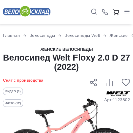
Для клиентов всех банков
Главная
Велосипеды
Велосипеды Welt
Женские
Разбейте
ЖЕНСКИЕ ВЕЛОСИПЕДЫ
Велосипед Welt Floxy 2.0 D 27
оплату
на части
(2022)
без переплат
Снят с производства
График платежей
ВИДЕО (3)
Арт:1123802
ФОТО (12)
Сегодня
25
%