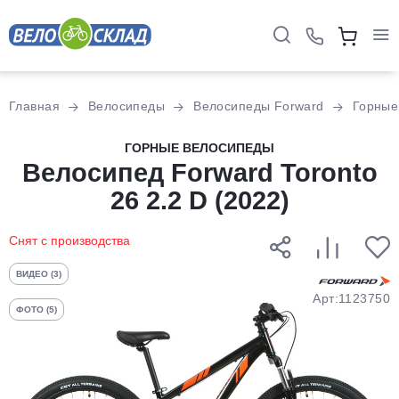
Для клиентов всех банков
Главная
Велосипеды
Велосипеды Forward
Горные
Разбейте
ГОРНЫЕ ВЕЛОСИПЕДЫ
оплату
Велосипед Forward Toronto
на части
26 2.2 D (2022)
без переплат
Снят с производства
График платежей
ВИДЕО (3)
Арт:1123750
ФОТО (5)
Сегодня
25
%