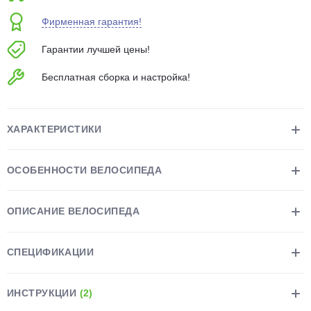
об оплате Плайтом
Фирменная гарантия!
Гарантии лучшей цены!
Бесплатная сборка и настройка!
Остались вопросы?
25
8 800 302-02-51
plait.ru
раз в 2
ХАРАКТЕРИСТИКИ
недели
ОСОБЕННОСТИ ВЕЛОСИПЕДА
ОПИСАНИЕ ВЕЛОСИПЕДА
СПЕЦИФИКАЦИИ
ИНСТРУКЦИИ
(2)