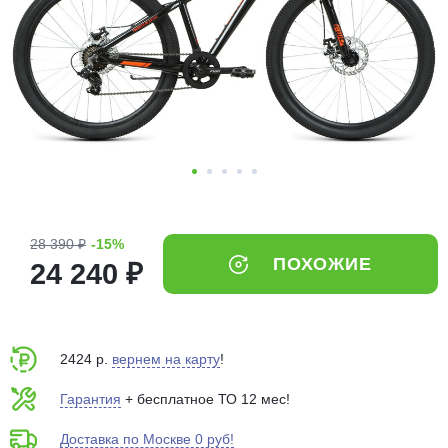
Добавляйте товары
в корзину
Оплачивайте сегодня только
25
% картой любого банка
Получайте товар
выбранный способом
28 390 ₽
-15%
ПОХОЖИЕ
24 240 ₽
Оставшиеся
75
% будут
списываться
с вашей карты
по
25
%
каждые 2 недели
2424 р.
вернем на карту
!
Гарантия
+ бесплатное ТО 12 мес!
Доставка по Москве 0 руб!
Подробнее