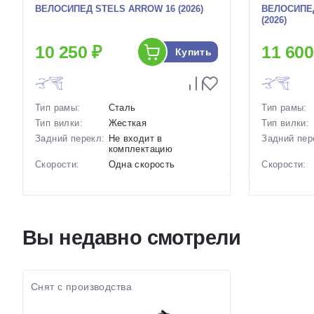
ВЕЛОСИПЕД STELS ARROW 16 (2026)
ВЕЛОСИПЕД
(2026)
10 250 ₽
11 600
Купить
Тип рамы:
Сталь
Тип рамы:
Тип вилки:
Жесткая
Тип вилки:
Задний перекл:
Не входит в
Задний пер
комплектацию
Скорости:
Одна скорость
Скорости:
Тип тормозов:
Ободные механические
Тип тормоз
Вес:
10.1 кг.
Вес:
Диаметр
16 дюймов
Диаметр
колес:
колес:
Вы недавно смотрели
Цвет-размер в
Серый, Зеленый,
Цвет-разме
наличии:
Желтый
наличии:
Артикул:
1129555
Артикул:
Снят с производства