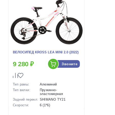
ВЕЛОСИПЕД KROSS LEA MINI 2.0 (2022)
9 280 ₽
Звоните
Тип рамы:
Алюминий
Тип вилки:
Пружинно-
эластомерная
Задний перекл:
SHIMANO TY21
Скорости:
6 (1*6)
Тип тормозов:
Ободные механические