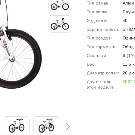
Тип рамы:
Алюм
на части
без переплат
Тип вилки:
Пруж
Ход вилки:
40
Задний перекл:
SHIM
График платежей
Тип ободов:
Один
Тип тормозов:
Обод
Сегодня
Скорости:
6 (1*6
25
%
Вес:
11.5 к
Диаметр колес:
20 д
Другие года
2022
этой модели:
Добавляйте товары
в корзину
Оплачивайте сегодня только
25
% картой любого банка