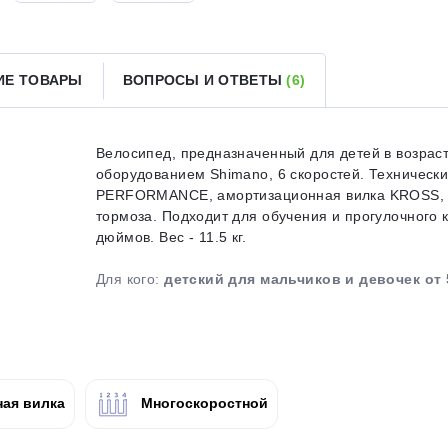
Получайте товар
выбранный способом
ИЕ ТОВАРЫ
ВОПРОСЫ И ОТВЕТЫ
(6)
Оставшиеся
75
% будут
списываться
с вашей карты
по
25
%
каждые 2 недели
Велосипед, предназначенный для детей в возрасте
оборудованием Shimano, 6 скоростей. Техничес
PERFORMANCE, амортизационная вилка KROSS,
тормоза. Подходит для обучения и прогулочного к
дюймов. Вес - 11.5 кг.
Подробнее
об оплате Плайтом
Для кого:
детский для мальчиков и девочек от 
25
раз в 2
Остались вопросы?
недели
ая вилка
Многоскоростной
8 800 302-02-51