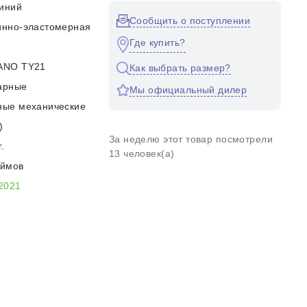
иний
Сообщить о поступлении
инно-эластомерная
Где купить?
ANO TY21
Как выбрать размер?
арные
Мы официальный дилер
ные механические
)
За неделю этот товар посмотрели
г.
13 человек(а)
юймов
2021