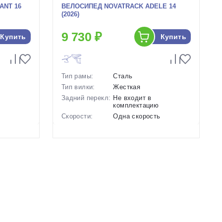
ANT 16
ВЕЛОСИПЕД NOVATRACK ADELE 14
(2026)
9 730 ₽
Купить
Купить
Тип рамы:
Сталь
Тип вилки:
Жесткая
Задний перекл:
Не входит в
комплектацию
ь
Скорости:
Одна скорость
нические
Тип тормозов:
Ободные механические
Вес:
10 кг.
Диаметр
14 дюймов
колес:
 Красный,
Цвет-размер в
Фиолетовый, Зеленый
наличии:
Артикул:
1129599