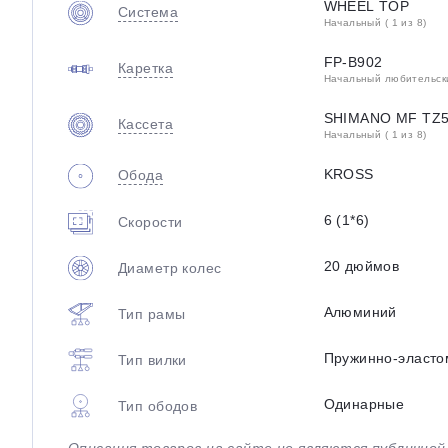
WHEEL TOP
Система
Начальный ( 1 из 8)
FP-B902
Каретка
Начальный любительский
SHIMANO MF TZ
Кассета
Начальный ( 1 из 8)
KROSS
Обода
6 (1*6)
Скорости
20 дюймов
Диаметр колес
Алюминий
Тип рамы
Пружинно-эласто
Тип вилки
Одинарные
Тип ободов