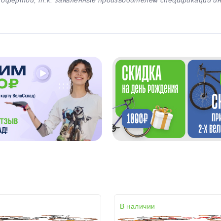
й офертой, т.к. заявленные производителем спецификации 
В наличии