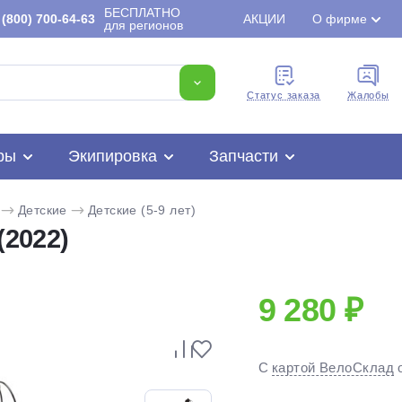
БЕСПЛАТНО
(800) 700-64-63
АКЦИИ
О фирме
для регионов
Cтатус заказа
Жалобы
ры
Экипировка
Запчасти
Детские
Детские (5-9 лет)
(2022)
9 280 ₽
Для клиентов всех банков
С
картой ВелоСклад
Разбейте
оплату