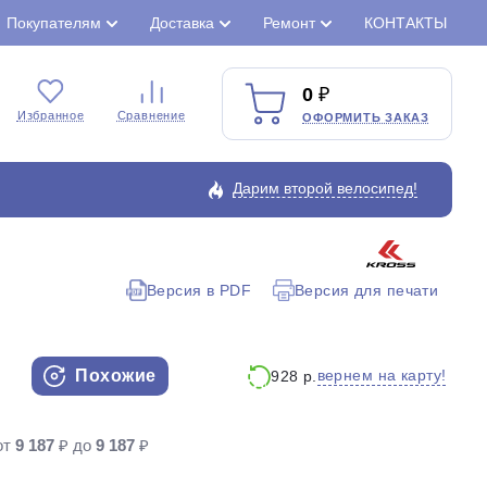
Покупателям
Доставка
Ремонт
КОНТАКТЫ
0
Избранное
Сравнение
ОФОРМИТЬ ЗАКАЗ
Дарим второй велосипед!
Версия в PDF
Версия для печати
Закрыть
Похожие
вернем на карту!
928 р.
от
9 187
₽ до
9 187
₽