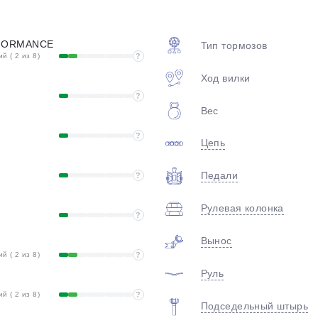
plait.ru
FORMANCE
Тип тормозов
 ( 2 из 8)
?
Ход вилки
?
Вес
?
Цепь
раз в 2 недели
Педали
?
Рулевая колонка
?
Вынос
 ( 2 из 8)
?
Руль
 ( 2 из 8)
?
Подседельный штырь