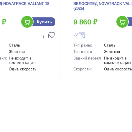
 NOVATRACK VALIANT 18
ВЕЛОСИПЕД NOVATRACK VALI
(2026)
 ₽
9 860 ₽
Купить
Сталь
Тип рамы:
Сталь
Жесткая
Тип вилки:
Жесткая
екл:
Не входит в
Задний перекл:
Не входит в
комплектацию
комплектацию
Одна скорость
Скорости:
Одна скорост
ов:
Ободные механические
Тип тормозов:
Ободные меха
10.6 кг.
Вес:
10.3 кг.
18 дюймов
Диаметр
16 дюймов
колес:
р в
Черный, Зеленый,
Цвет-размер в
Синий, Серый,
Синий
наличии:
Зеленый
1129652
Артикул:
1129600