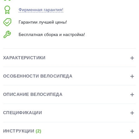
об оплате Плайтом
Фирменная гарантия!
Гарантии лучшей цены!
Бесплатная сборка и настройка!
Остались вопросы?
25
8 800 302-02-51
plait.ru
раз в 2
ХАРАКТЕРИСТИКИ
недели
ОСОБЕННОСТИ ВЕЛОСИПЕДА
ОПИСАНИЕ ВЕЛОСИПЕДА
СПЕЦИФИКАЦИИ
ИНСТРУКЦИИ
(2)