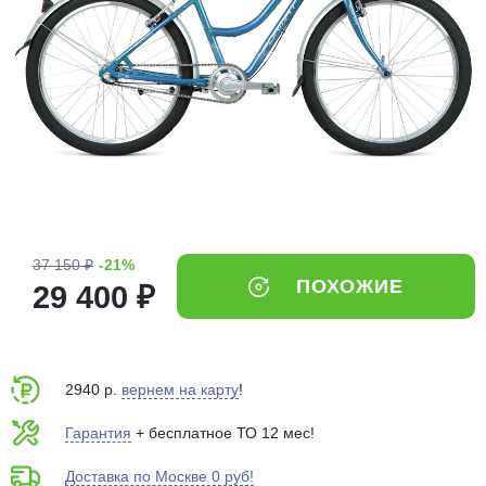
Добавляйте товары
в корзину
Оплачивайте сегодня только
25
% картой любого банка
Получайте товар
выбранный способом
37 150 ₽
-21%
ПОХОЖИЕ
29 400 ₽
Оставшиеся
75
% будут
списываться
с вашей карты
по
25
%
каждые 2 недели
2940 р.
вернем на карту
!
Гарантия
+ бесплатное ТО 12 мес!
Доставка по Москве 0 руб!
Подробнее