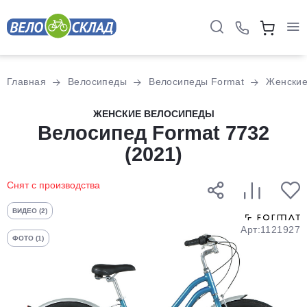
Для клиентов всех банков
Главная
Велосипеды
Велосипеды Format
Женски
Разбейте
ЖЕНСКИЕ ВЕЛОСИПЕДЫ
оплату
Велосипед Format 7732
на части
(2021)
без переплат
Снят с производства
График платежей
ВИДЕО (2)
Арт:1121927
ФОТО (1)
Сегодня
25
%