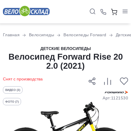
Для клиентов всех банков
Главная
Велосипеды
Велосипеды Forward
Детски
Разбейте
ДЕТСКИЕ ВЕЛОСИПЕДЫ
оплату
Велосипед Forward Rise 20
на части
2.0 (2021)
без переплат
Снят с производства
График платежей
ВИДЕО (3)
Арт:1121530
ФОТО (7)
Сегодня
25
%