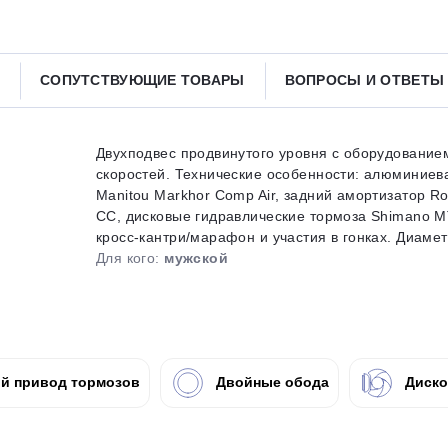
Получайте товар
выбранный способом
СОПУТСТВУЮЩИЕ ТОВАРЫ
ВОПРОСЫ И ОТВЕТ
Оставшиеся
75
% будут
списываться
с вашей карты
по
25
%
каждые 2 недели
Двухподвес продвинутого уровня с оборудование
скоростей. Технические особенности: алюминиева
Manitou Markhor Comp Air, задний амортизатор R
CC, дисковые гидравлические тормоза Shimano MT
Подробнее
об оплате Плайтом
кросс-кантри/марафон и участия в гонках. Диаметр
Для кого:
мужской
25
раз в 2
й привод тормозов
Двойные обода
Диско
Остались вопросы?
недели
8 800 302-02-51