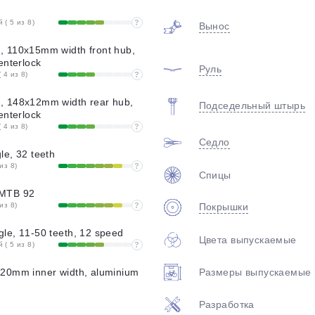
( 5 из 8)
?
Вынос
 110x15mm width front hub,
enterlock
Руль
 4 из 8)
?
 148x12mm width rear hub,
Подседельный штырь
enterlock
 4 из 8)
?
Седло
e, 32 teeth
из 8)
?
Спицы
MTB 92
из 8)
?
Покрышки
le, 11-50 teeth, 12 speed
Цвета выпускаемые
( 5 из 8)
?
Размеры выпускаемые
20mm inner width, aluminium
Разработка