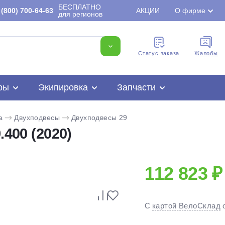
БЕСПЛАТНО
(800) 700-64-63
АКЦИИ
О фирме
для регионов
Cтатус заказа
Жалобы
ры
Экипировка
Запчасти
a
Двухподвесы
Двухподвесы 29
.400 (2020)
112 823 ₽
Для клиентов всех банков
С
картой ВелоСклад
Разбейте
оплату