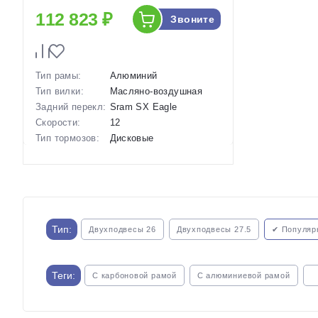
112 823 ₽
Звоните
Тип рамы:
Алюминий
Тип вилки:
Масляно-воздушная
Задний перекл:
Sram SX Eagle
Скорости:
12
Тип тормозов:
Дисковые
гидравлические
Вес:
13.29 кг.
Диаметр
29 дюймов
колес:
Артикул:
1120073
Тип:
Двухподвесы 26
Двухподвесы 27.5
✔ Популяр
Теги:
С карбоновой рамой
С алюминиевой рамой
С телескопическим подседельным штырем
Горные