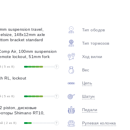
plait.ru
6mm suspension travel,
Тип ободов
eelsize, 148x12mm axle
ttom bracket standard
Тип тормозов
Comp Air, 100mm suspension
Ход вилки
Remote lockout, 51mm fork
раз в 2 недели
( 5 из 8)
?
Вес
h RL, lockout
Цепь
Шатун
( 5 из 8)
?
2 piston, дисковые
Педали
роторы Shimano RT10,
Рулевая колонка
 ( 2 из 8)
?