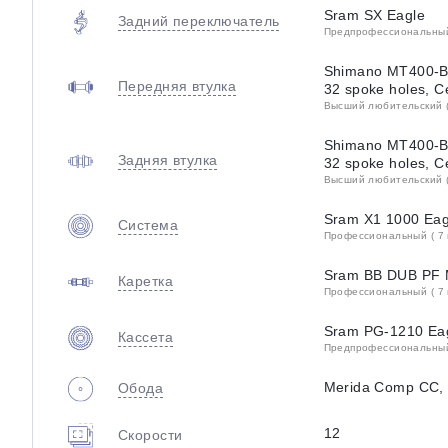
Sram SX Eagle
Задний переключатель
Предпрофессиональный 
Shimano MT400-B,
Передняя втулка
32 spoke holes, C
Высший любительский (
Shimano MT400-B,
Задняя втулка
32 spoke holes, C
Высший любительский (
Sram X1 1000 Eagl
Система
Профессиональный ( 7 
Sram BB DUB PF 
Каретка
Профессиональный ( 7 
Sram PG-1210 Eag
Кассета
Предпрофессиональный 
Merida Comp CC, 
Обода
12
Скорости