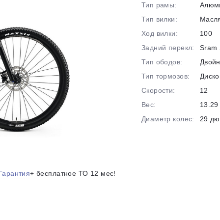
на части
без переплат
Тип рамы:
Алюм
Тип вилки:
Масл
Ход вилки:
100
График платежей
Задний перекл:
Sram 
Тип ободов:
Двой
Тип тормозов:
Диско
Сегодня
25
%
Скорости:
12
Вес:
13.29 
Диаметр колес:
29 д
Добавляйте товары
в корзину
Гарантия
+ бесплатное ТО 12 мес!
Оплачивайте сегодня только
25
% картой любого банка