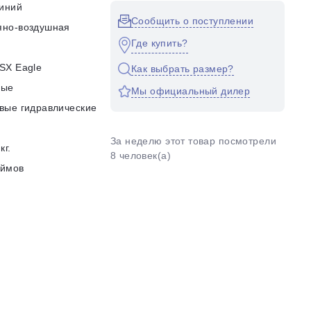
иний
Сообщить о поступлении
яно-воздушная
Где купить?
SX Eagle
Как выбрать размер?
ные
Мы официальный дилер
вые гидравлические
За неделю этот товар посмотрели
кг.
8 человек(а)
юймов