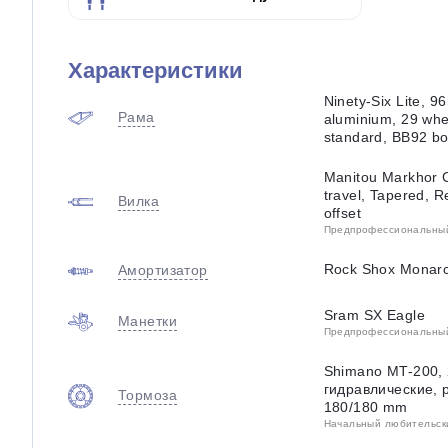
Характеристики
Ninety-Six Lite, 9
Рама
aluminium, 29 wh
standard, BB92 bo
Manitou Markhor 
travel, Tapered, 
Вилка
offset
Предпрофессиональный 
Rock Shox Monarc
Амортизатор
Sram SX Eagle
Манетки
Предпрофессиональный 
Shimano MT-200, 
гидравлические, 
Тормоза
180/180 mm
Начальный любительский