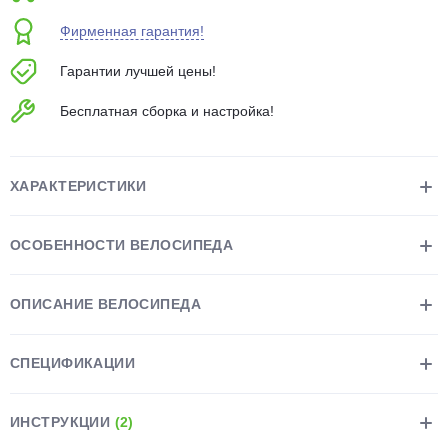
об оплате Плайтом
Фирменная гарантия!
Гарантии лучшей цены!
Бесплатная сборка и настройка!
Остались вопросы?
25
8 800 302-02-51
plait.ru
раз в 2
ХАРАКТЕРИСТИКИ
недели
ОСОБЕННОСТИ ВЕЛОСИПЕДА
ОПИСАНИЕ ВЕЛОСИПЕДА
СПЕЦИФИКАЦИИ
ИНСТРУКЦИИ
(2)