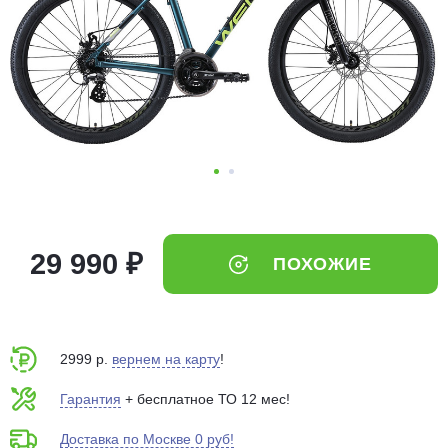
Добавляйте товары
в корзину
Оплачивайте сегодня только
25
% картой любого банка
Получайте товар
выбранный способом
29 990 ₽
ПОХОЖИЕ
Оставшиеся
75
% будут
списываться
с вашей карты
по
25
%
каждые 2 недели
2999 р.
вернем на карту
!
Гарантия
+ бесплатное ТО 12 мес!
Доставка по Москве 0 руб!
Подробнее