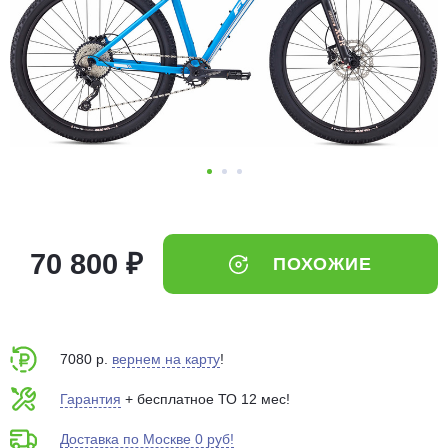
Добавляйте товары
в корзину
Оплачивайте сегодня только
25
% картой любого банка
Получайте товар
выбранный способом
70 800 ₽
ПОХОЖИЕ
Оставшиеся
75
% будут
списываться
с вашей карты
по
25
%
каждые 2 недели
7080 р.
вернем на карту
!
Гарантия
+ бесплатное ТО 12 мес!
Доставка по Москве 0 руб!
Подробнее