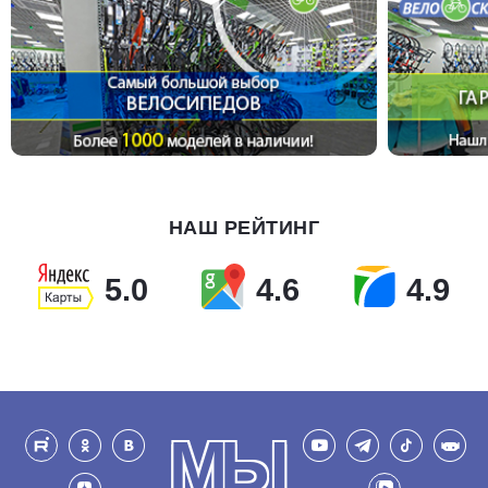
НАШ РЕЙТИНГ
5.0
4.6
4.9
МЫ