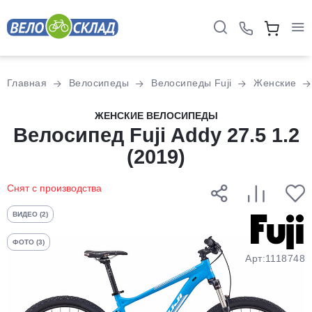
Для клиентов всех банков
Главная
Велосипеды
Велосипеды Fuji
Женские
Разбейте
ЖЕНСКИЕ ВЕЛОСИПЕДЫ
оплату
Велосипед Fuji Addy 27.5 1.2
на части
(2019)
без переплат
Снят с производства
График платежей
ВИДЕО (2)
ФОТО (3)
Сегодня
Арт:1118748
25
%