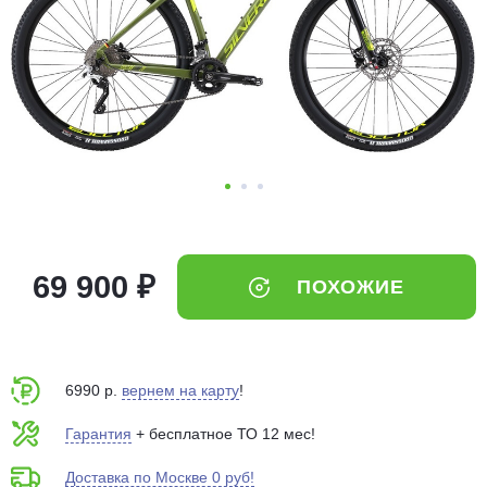
Добавляйте товары
в корзину
Оплачивайте сегодня только
25
% картой любого банка
Получайте товар
выбранный способом
69 900 ₽
ПОХОЖИЕ
Оставшиеся
75
% будут
списываться
с вашей карты
по
25
%
каждые 2 недели
6990 р.
вернем на карту
!
Гарантия
+ бесплатное ТО 12 мес!
Доставка по Москве 0 руб!
Подробнее