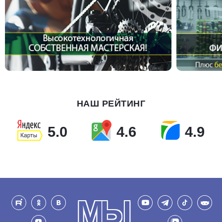
НАШ РЕЙТИНГ
5.0
4.6
4.9
МЫ