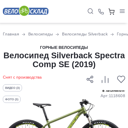
Для клиентов всех банков
Главная
Велосипеды
Велосипеды Silverback
Горн
Разбейте
ГОРНЫЕ ВЕЛОСИПЕДЫ
Велосипед Silverback Spectra
оплату
на части
Comp SE (2019)
без переплат
Снят с производства
График платежей
ВИДЕО (3)
Арт:1118608
ФОТО (3)
Сегодня
25
%