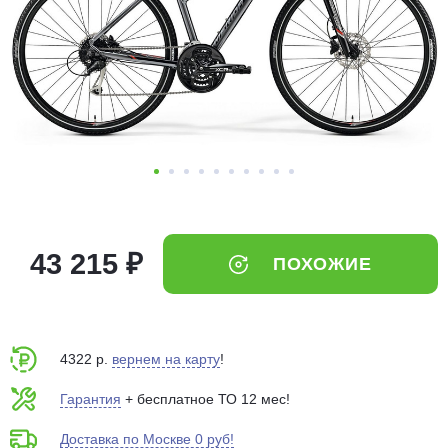
Добавляйте товары
в корзину
Оплачивайте сегодня только
25
% картой любого банка
Получайте товар
выбранный способом
43 215 ₽
ПОХОЖИЕ
Оставшиеся
75
% будут
списываться
с вашей карты
по
25
%
каждые 2 недели
4322 р.
вернем на карту
!
Гарантия
+ бесплатное ТО 12 мес!
Доставка по Москве 0 руб!
Подробнее