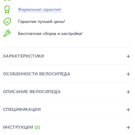
об оплате Плайтом
Фирменная гарантия!
Гарантии лучшей цены!
Бесплатная сборка и настройка!
Остались вопросы?
25
8 800 302-02-51
plait.ru
раз в 2
ХАРАКТЕРИСТИКИ
недели
ОСОБЕННОСТИ ВЕЛОСИПЕДА
ОПИСАНИЕ ВЕЛОСИПЕДА
СПЕЦИФИКАЦИИ
ИНСТРУКЦИИ
(2)