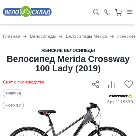
Для клиентов всех банков
Главная
Велосипеды
Велосипеды Merida
Женские
Разбейте
ЖЕНСКИЕ ВЕЛОСИПЕДЫ
оплату
Велосипед Merida Crossway
на части
100 Lady (2019)
без переплат
Снят с производства
График платежей
ВИДЕО (4)
Арт:1118530
ФОТО (10)
Сегодня
25
%