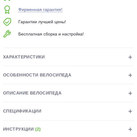
об оплате Плайтом
Фирменная гарантия!
Гарантии лучшей цены!
Бесплатная сборка и настройка!
Остались вопросы?
25
8 800 302-02-51
plait.ru
раз в 2
ХАРАКТЕРИСТИКИ
недели
ОСОБЕННОСТИ ВЕЛОСИПЕДА
ОПИСАНИЕ ВЕЛОСИПЕДА
СПЕЦИФИКАЦИИ
ИНСТРУКЦИИ
(2)