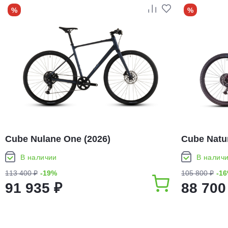
%
%
Cube Nulane One (2026)
Cube Natur
В наличии
В налич
113 400 ₽
-19%
105 800 ₽
-1
91 935 ₽
88 700