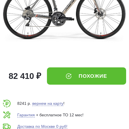
Добавляйте товары
в корзину
Оплачивайте сегодня только
25
% картой любого банка
Получайте товар
выбранный способом
82 410 ₽
ПОХОЖИЕ
Оставшиеся
75
% будут
списываться
с вашей карты
по
25
%
каждые 2 недели
8241 р.
вернем на карту
!
Гарантия
+ бесплатное ТО 12 мес!
Доставка по Москве 0 руб!
Подробнее