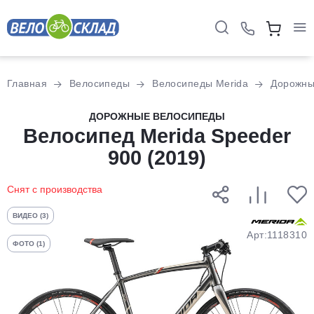
Для клиентов всех банков
Главная
Велосипеды
Велосипеды Merida
Дорожн
Разбейте
ДОРОЖНЫЕ ВЕЛОСИПЕДЫ
оплату
Велосипед Merida Speeder
на части
900 (2019)
без переплат
Снят с производства
График платежей
ВИДЕО (3)
Арт:1118310
ФОТО (1)
Сегодня
25
%