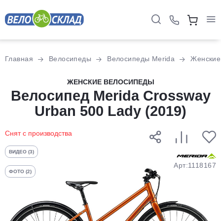
Для клиентов всех банков
Главная
Велосипеды
Велосипеды Merida
Женские
Разбейте
ЖЕНСКИЕ ВЕЛОСИПЕДЫ
оплату
Велосипед Merida Crossway
на части
Urban 500 Lady (2019)
без переплат
Снят с производства
График платежей
ВИДЕО (3)
Арт:1118167
ФОТО (2)
Сегодня
25
%