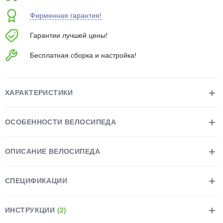
об оплате Плайтом
Фирменная гарантия!
Гарантии лучшей цены!
Бесплатная сборка и настройка!
Остались вопросы?
25
8 800 302-02-51
plait.ru
раз в 2
ХАРАКТЕРИСТИКИ
недели
ОСОБЕННОСТИ ВЕЛОСИПЕДА
ОПИСАНИЕ ВЕЛОСИПЕДА
СПЕЦИФИКАЦИИ
ИНСТРУКЦИИ
(2)