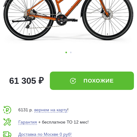
Добавляйте товары
в корзину
Оплачивайте сегодня только
25
% картой любого банка
Получайте товар
выбранный способом
61 305 ₽
ПОХОЖИЕ
Оставшиеся
75
% будут
списываться
с вашей карты
по
25
%
каждые 2 недели
6131 р.
вернем на карту
!
Гарантия
+ бесплатное ТО 12 мес!
Доставка по Москве 0 руб!
Подробнее